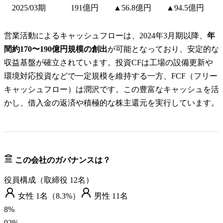
2025/03期
191億円
▲56.8億円
▲94.5億円
営業活動によるキャッシュフローは、2024年3月期以降、
年
間約170〜190億円規模の創出
が可能となっており、安定的な
収益基盤が確立されています。投資CFは工場の設備更新や
環境対応投資などで一定規模を維持する一方、FCF（フリー
キャッシュフロー）は潤沢です。この豊富なキャッシュを活
かし、借入金の返済や積極的な株主還元を実行しています。
この会社のガバナンスは？
役員構成（取締役
12
名）
女性
1
名（
8.3%
）
男性
11
名
8
%
92
%