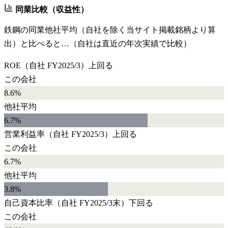
同業比較（収益性）
鉄鋼
の同業他社平均（自社を除く当サイト掲載銘柄より算
出）と比べると…（自社は直近の年次実績で比較）
ROE
（自社
FY2025/3
）
上回る
この会社
8.6%
他社平均
6.7
%
営業利益率
（自社
FY2025/3
）
上回る
この会社
6.7%
他社平均
3.8
%
自己資本比率
（自社
FY2025/3末
）
下回る
この会社