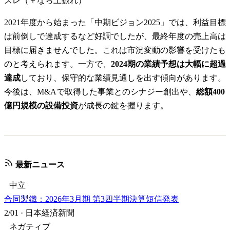
ズレ（＋なら上振れ）
2021年度から始まった「中期ビジョン2025」では、利益目標
は前倒しで達成するなど好調でしたが、最終年度の売上高は
目標に届きませんでした。これは市況変動の影響を受けたも
のと考えられます。一方で、
2024期の業績予想は大幅に超過
達成
しており、保守的な業績見通しを出す傾向があります。
今後は、M&Aで取得した事業とのシナジー創出や、
総額400
億円規模の設備投資
が成長の鍵を握ります。
最新ニュース
中立
合同製鐵：2026年3月期 第3四半期決算短信発表
2/01
·
日本経済新聞
ネガティブ