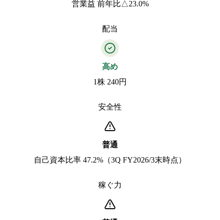
営業益 前年比△23.0%
配当
高め
1株 240円
安全性
普通
自己資本比率 47.2%（3Q FY2026/3末時点）
稼ぐ力