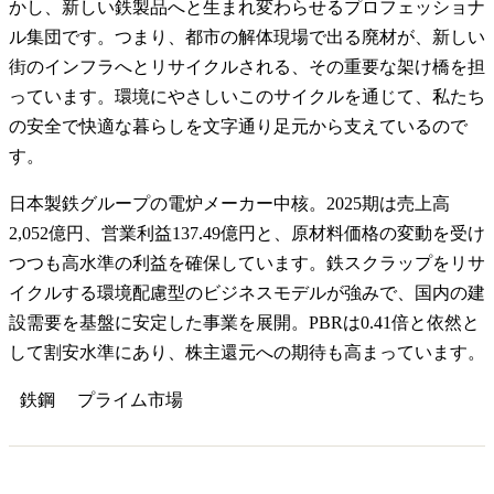
かし、新しい鉄製品へと生まれ変わらせるプロフェッショナ
ル集団です。つまり、都市の解体現場で出る廃材が、新しい
街のインフラへとリサイクルされる、その重要な架け橋を担
っています。環境にやさしいこのサイクルを通じて、私たち
の安全で快適な暮らしを文字通り足元から支えているので
す。
日本製鉄グループの電炉メーカー中核。2025期は売上高
2,052億円、営業利益137.49億円と、原材料価格の変動を受け
つつも高水準の利益を確保しています。鉄スクラップをリサ
イクルする環境配慮型のビジネスモデルが強みで、国内の建
設需要を基盤に安定した事業を展開。PBRは0.41倍と依然と
して割安水準にあり、株主還元への期待も高まっています。
鉄鋼
プライム
市場