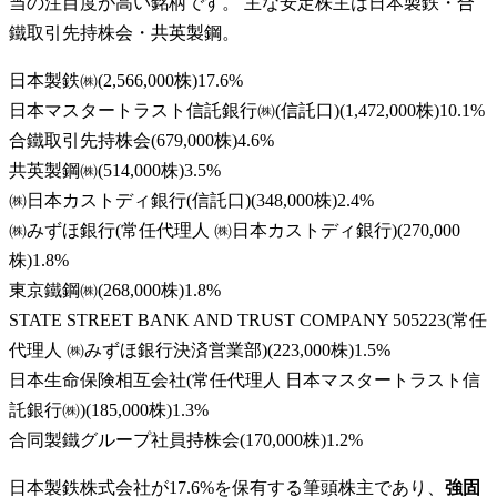
当の注目度が高い銘柄です。 主な安定株主は日本製鉄・合
鐵取引先持株会・共英製鋼。
日本製鉄㈱
(
2,566,000株
)
17.6
%
日本マスタートラスト信託銀行㈱(信託口)
(
1,472,000株
)
10.1
%
合鐵取引先持株会
(
679,000株
)
4.6
%
共英製鋼㈱
(
514,000株
)
3.5
%
㈱日本カストディ銀行(信託口)
(
348,000株
)
2.4
%
㈱みずほ銀行(常任代理人 ㈱日本カストディ銀行)
(
270,000
株
)
1.8
%
東京鐵鋼㈱
(
268,000株
)
1.8
%
STATE STREET BANK AND TRUST COMPANY 505223(常任
代理人 ㈱みずほ銀行決済営業部)
(
223,000株
)
1.5
%
日本生命保険相互会社(常任代理人 日本マスタートラスト信
託銀行㈱)
(
185,000株
)
1.3
%
合同製鐵グループ社員持株会
(
170,000株
)
1.2
%
日本製鉄株式会社が17.6%を保有する筆頭株主であり、
強固