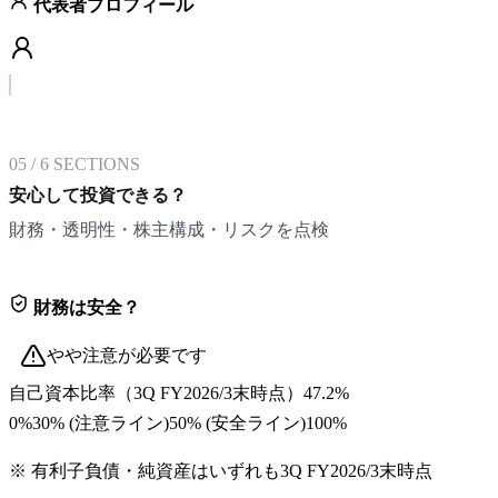
代表者プロフィール
05
/
6
SECTIONS
安心して投資できる？
財務・透明性・株主構成・リスクを点検
財務は安全？
やや注意が必要です
自己資本比率
（
3Q FY2026/3末
時点）
47.2%
0%
30
% (注意ライン)
50
% (安全ライン)
100%
※ 有利子負債・純資産はいずれも
3Q FY2026/3末
時点