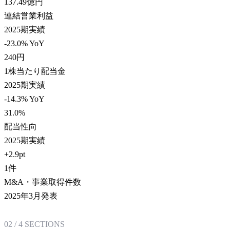
137.49
億円
連結営業利益
2025期実績
-23.0% YoY
240
円
1株当たり配当金
2025期実績
-14.3% YoY
31.0
%
配当性向
2025期実績
+2.9pt
1
件
M&A・事業取得件数
2025年3月発表
02
/
4
SECTIONS