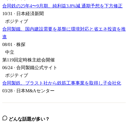
合同鉄の25年4〜9月期、純利益3.8%減 通期予想を下方修正
10/31
·
日本経済新聞
ポジティブ
合同製鐵、国内建設需要を基盤に環境対応と省エネ投資を推
進
08/01
·
株探
中立
第119回定時株主総会開催
06/24
·
合同製鐵公式サイト
ポジティブ
合同製鉄、ブラスト社から鉄筋工事事業を取得し子会社化
03/28
·
日本M&Aセンター
どんな話題が多い？