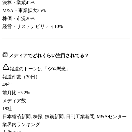
決算・業績
45
%
M&A・事業拡大
25
%
株価・市況
20
%
経営・サステナビリティ
10
%
メディアでどれくらい注目されてる？
報道のトーンは「
やや懸念
」
報道件数（30日）
48
件
前月比
+
5.2
%
メディア数
18
社
日本経済新聞, 株探, 鉄鋼新聞, 日刊工業新聞, M&Aセンター
業界内ランキング