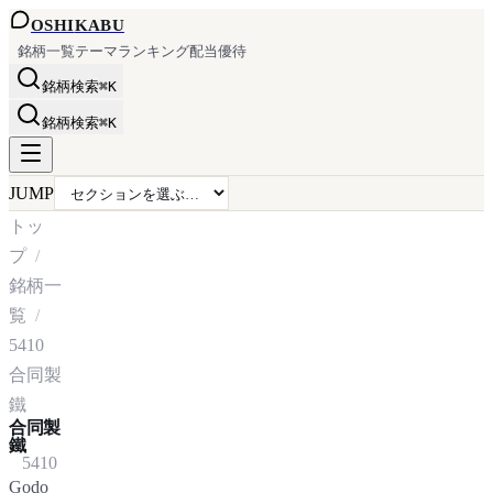
OSHI
KABU
銘柄一覧
テーマ
ランキング
配当
優待
銘柄検索
⌘K
銘柄検索
⌘K
JUMP
トッ
プ
銘柄一
覧
5410
合同製
鐵
合同製
鐵
5410
Godo