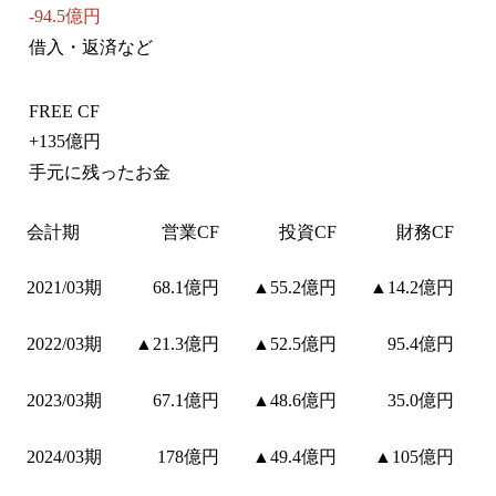
-94.5億円
借入・返済など
FREE CF
+
135億円
手元に残ったお金
会計期
営業CF
投資CF
財務CF
2021/03期
68.1億円
▲55.2億円
▲14.2億円
2022/03期
▲21.3億円
▲52.5億円
95.4億円
2023/03期
67.1億円
▲48.6億円
35.0億円
2024/03期
178億円
▲49.4億円
▲105億円