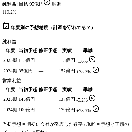
純利益
: 目標
95億円
順調
119.2
%
年度別の予想精度（計画を守れてる？）
純利益
年度
当初予想
修正予想
実績
乖離
2025期
115億円
—
113億円
-1.6%
2024期
85億円
—
152億円
+78.7%
営業利益
年度
当初予想
修正予想
実績
乖離
2025期
145億円
—
137億円
-5.2%
2024期
100億円
—
179億円
+78.5%
当初予想 = 期初に会社が発表した数字 / 乖離 = 予想と実績の