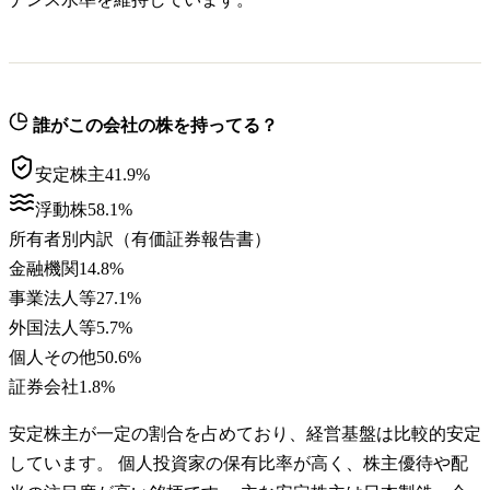
誰がこの会社の株を持ってる？
安定株主
41.9
%
浮動株
58.1
%
所有者別内訳（有価証券報告書）
金融機関
14.8
%
事業法人等
27.1
%
外国法人等
5.7
%
個人その他
50.6
%
証券会社
1.8
%
安定株主が一定の割合を占めており、経営基盤は比較的安定
しています。 個人投資家の保有比率が高く、株主優待や配