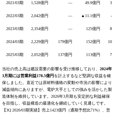
2021/03期
1,528億円
—
49.9億円
3
2022/03期
2,042億円
—
▲11.1億円
-
2023/03期
2,354億円
—
125億円
8
2024/03期
2,229億円
179億円
152億円
10
2025/03期
2,052億円
137億円
113億円
7
当社の売上高は建設需要の影響を受け推移しており、
2024年
3月期には営業利益178.5億円
を計上するなど堅調な収益を確
保しました。直近では原材料価格の変動や市況の影響により
減益傾向にありますが、電炉大手としての強みを活かした製
造体制を維持しています。2026年3月期も安定的な利益確保
を目指し、収益構造の最適化を継続していく見通しです。
【3Q 2026/03期実績】売上1423億円（通期予想比71%）、営