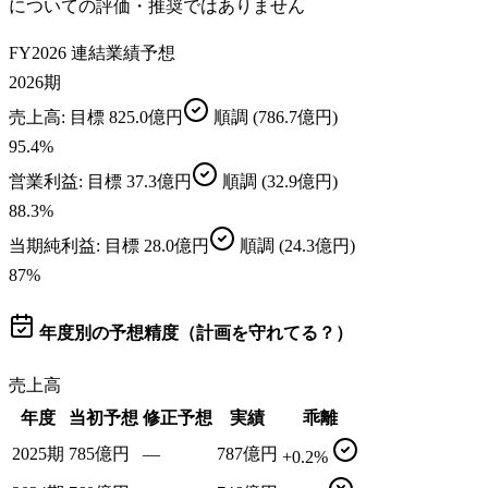
についての評価・推奨ではありません
FY2026 連結業績予想
2026期
売上高
: 目標
825.0億円
順調
(786.7億円)
95.4
%
営業利益
: 目標
37.3億円
順調
(32.9億円)
88.3
%
当期純利益
: 目標
28.0億円
順調
(24.3億円)
87
%
年度別の予想精度（計画を守れてる？）
売上高
年度
当初予想
修正予想
実績
乖離
2025期
785億円
—
787億円
+0.2%