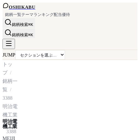
OSHI
KABU
銘柄一覧
テーマ
ランキング
配当
優待
銘柄検索
⌘K
銘柄検索
⌘K
JUMP
トッ
プ
銘柄一
覧
3388
明治電
機工業
明治電
機工業
3388
MEIJI