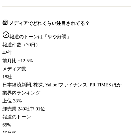
メディアでどれくらい注目されてる？
報道のトーンは「
やや好調
」
報道件数（30日）
42
件
前月比
+
12.5
%
メディア数
18
社
日本経済新聞, 株探, Yahoo!ファイナンス, PR TIMES ほか
業界内ランキング
上位 38%
卸売業 240社中 91位
報道のトーン
65
%
好意的