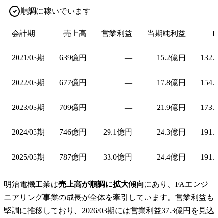
順調に稼いでいます
会計期
売上高
営業利益
当期純利益
E
2021/03期
639億円
—
15.2億円
132.
2022/03期
677億円
—
17.8億円
154.
2023/03期
709億円
—
21.9億円
173.
2024/03期
746億円
29.1億円
24.3億円
191.
2025/03期
787億円
33.0億円
24.4億円
191.
明治電機工業は
売上高が順調に拡大傾向
にあり、FAエンジ
ニアリング事業の成長が全体を牽引しています。営業利益も
堅調に推移しており、2026/03期には営業利益37.3億円を見込