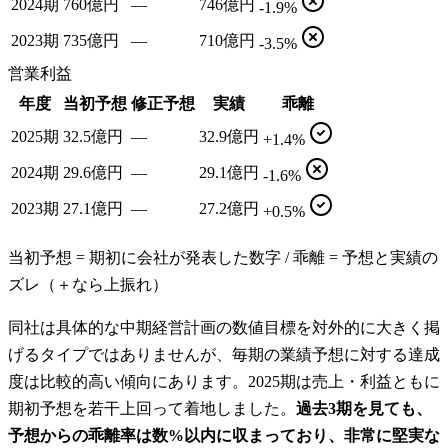
2024期
760億円
—
746億円
-1.9%
2023期
735億円
—
710億円
-3.5%
営業利益
年度
当初予想
修正予想
実績
乖離
2025期
32.5億円
—
32.9億円
+1.4%
2024期
29.6億円
—
29.1億円
-1.6%
2023期
27.1億円
—
27.2億円
+0.5%
当初予想 = 期初に会社が発表した数字 / 乖離 = 予想と実績の
ズレ（＋なら上振れ）
同社は具体的な中期経営計画の数値目標を対外的に大きく掲
げるタイプではありませんが、毎期の業績予想に対する達成
度は比較的高い傾向にあります。2025期は売上・利益ともに
期初予想を若干上回って着地しました。
過去3期を見ても、
予想からの乖離率は数%以内に収まっており、非常に堅実な