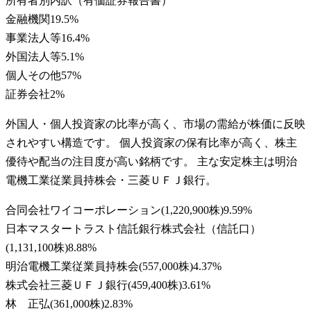
所有者別内訳（有価証券報告書）
金融機関
19.5
%
事業法人等
16.4
%
外国法人等
5.1
%
個人その他
57
%
証券会社
2
%
外国人・個人投資家の比率が高く、市場の需給が株価に反映
されやすい構造です。 個人投資家の保有比率が高く、株主
優待や配当の注目度が高い銘柄です。 主な安定株主は明治
電機工業従業員持株会・三菱ＵＦＪ銀行。
合同会社ワイコーポレーション
(
1,220,900株
)
9.59
%
日本マスタートラスト信託銀行株式会社（信託口）
(
1,131,100株
)
8.88
%
明治電機工業従業員持株会
(
557,000株
)
4.37
%
株式会社三菱ＵＦＪ銀行
(
459,400株
)
3.61
%
林 正弘
(
361,000株
)
2.83
%