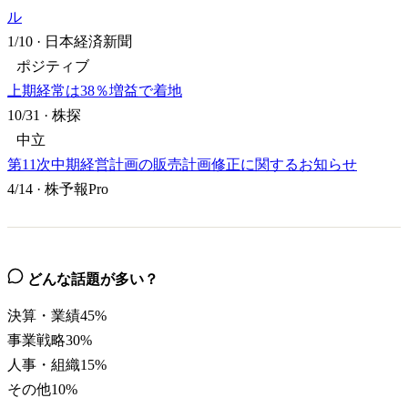
ル
1/10
·
日本経済新聞
ポジティブ
上期経常は38％増益で着地
10/31
·
株探
中立
第11次中期経営計画の販売計画修正に関するお知らせ
4/14
·
株予報Pro
どんな話題が多い？
決算・業績
45
%
事業戦略
30
%
人事・組織
15
%
その他
10
%