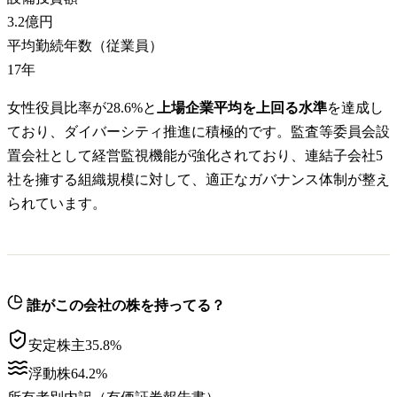
3.2億円
平均勤続年数（従業員）
17
年
女性役員比率が28.6%と
上場企業平均を上回る水準
を達成し
ており、ダイバーシティ推進に積極的です。監査等委員会設
置会社として経営監視機能が強化されており、連結子会社5
社を擁する組織規模に対して、適正なガバナンス体制が整え
られています。
誰がこの会社の株を持ってる？
安定株主
35.8
%
浮動株
64.2
%