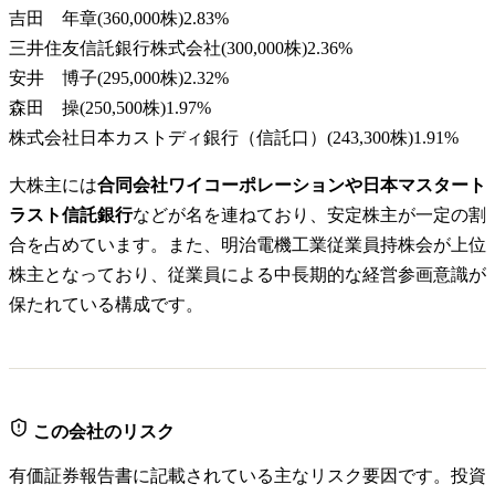
吉田 年章
(
360,000株
)
2.83
%
三井住友信託銀行株式会社
(
300,000株
)
2.36
%
安井 博子
(
295,000株
)
2.32
%
森田 操
(
250,500株
)
1.97
%
株式会社日本カストディ銀行（信託口）
(
243,300株
)
1.91
%
大株主には
合同会社ワイコーポレーションや日本マスタート
ラスト信託銀行
などが名を連ねており、安定株主が一定の割
合を占めています。また、明治電機工業従業員持株会が上位
株主となっており、従業員による中長期的な経営参画意識が
保たれている構成です。
この会社のリスク
有価証券報告書に記載されている主なリスク要因です。投資