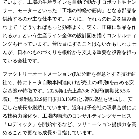
ています。工場の生産ラインを自動で動かすロボットやセン
サー、モーターといった「工場の神経や筋肉」となる部品を
供給するのが主な仕事です。さらに、それらの部品を組み合
わせて「どうすればもっと効率よく、速く、正確に製品を作
れるか」という生産ライン全体の設計図を描くコンサルティ
ングも行っています。普段目にすることはないかもしれませ
んが、日本のものづくりを根幹から支える重要な役割を担っ
ている会社です。
ファクトリーオートメーション(FA)分野を得意とする技術商
社で、特にトヨタ自動車関連向けが売上の4割強を占める安
定基盤が特徴です。2025期は売上高786.7億円(前期比5.5%
増)、営業利益32.9億円(同13.1%増)と増収増益を達成し、安
定した成長を継続しています。近年は子会社の吸収合併によ
る技術力強化や、工場内物流のコンサルティングサービス
「ロディック」を開始するなど、ソリューション提供力を高
めることで更なる成長を目指しています。