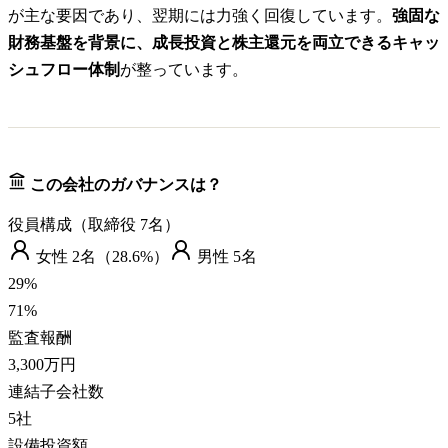
が主な要因であり、翌期には力強く回復しています。
強固な
財務基盤を背景に、成長投資と株主還元を両立できるキャッ
シュフロー体制
が整っています。
この会社のガバナンスは？
役員構成（取締役
7
名）
女性
2
名（
28.6%
）
男性
5
名
29
%
71
%
監査報酬
3,300万円
連結子会社数
5
社
設備投資額