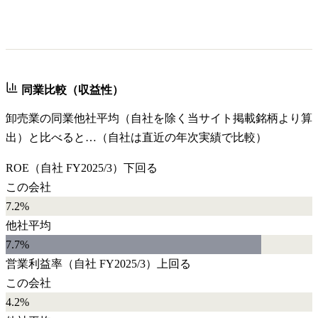
同業比較（収益性）
卸売業
の同業他社平均（自社を除く当サイト掲載銘柄より算
出）と比べると…（自社は直近の年次実績で比較）
ROE
（自社
FY2025/3
）
下回る
この会社
7.2%
他社平均
7.7
%
営業利益率
（自社
FY2025/3
）
上回る
この会社
4.2%