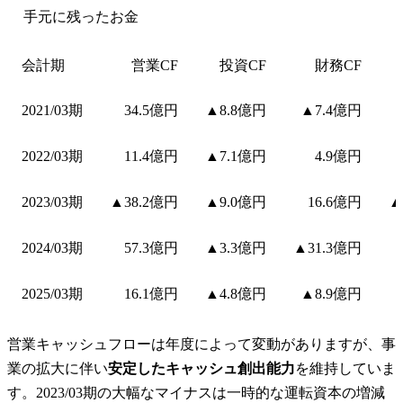
手元に残ったお金
会計期
営業CF
投資CF
財務CF
2021/03期
34.5億円
▲8.8億円
▲7.4億円
2022/03期
11.4億円
▲7.1億円
4.9億円
2023/03期
▲38.2億円
▲9.0億円
16.6億円
▲
2024/03期
57.3億円
▲3.3億円
▲31.3億円
2025/03期
16.1億円
▲4.8億円
▲8.9億円
営業キャッシュフローは年度によって変動がありますが、事
業の拡大に伴い
安定したキャッシュ創出能力
を維持していま
す。2023/03期の大幅なマイナスは一時的な運転資本の増減