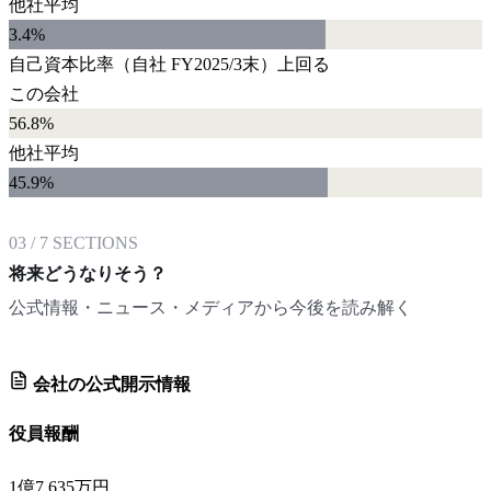
他社平均
3.4
%
自己資本比率
（自社
FY2025/3末
）
上回る
この会社
56.8%
他社平均
45.9
%
03
/
7
SECTIONS
将来どうなりそう？
公式情報・ニュース・メディアから今後を読み解く
会社の公式開示情報
役員報酬
1億7,635万円