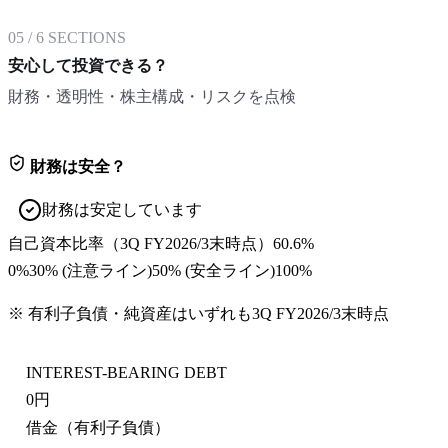
05
/
6
SECTIONS
安心して投資できる？
財務・透明性・株主構成・リスクを点検
財務は安全？
財務は安定しています
自己資本比率
（
3Q FY2026/3末
時点）
60.6%
0%
30
% (注意ライン)
50
% (安全ライン)
100%
※ 有利子負債・純資産はいずれも
3Q FY2026/3末
時点
INTEREST-BEARING DEBT
0円
借金（有利子負債）