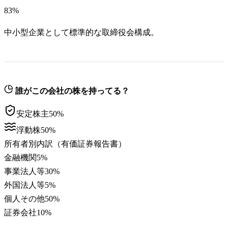
83
%
中小型企業として標準的な取締役会構成。
誰がこの会社の株を持ってる？
安定株主
50
%
浮動株
50
%
所有者別内訳（有価証券報告書）
金融機関
5
%
事業法人等
30
%
外国法人等
5
%
個人その他
50
%
証券会社
10
%