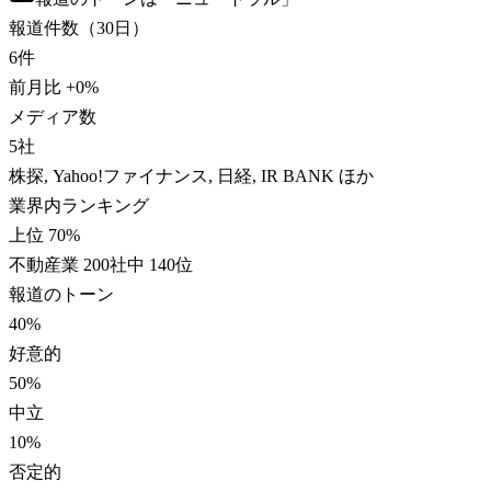
報道件数（30日）
6
件
前月比
+
0
%
メディア数
5
社
株探, Yahoo!ファイナンス, 日経, IR BANK ほか
業界内ランキング
上位 70%
不動産業 200社中 140位
報道のトーン
40
%
好意的
50
%
中立
10
%
否定的