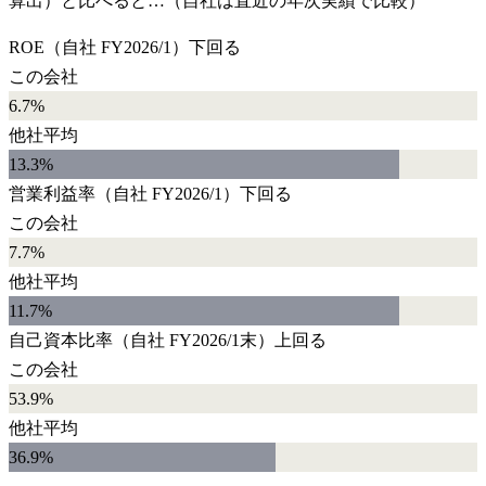
算出）と比べると…（自社は直近の年次実績で比較）
ROE
（自社
FY2026/1
）
下回る
この会社
6.7%
他社平均
13.3
%
営業利益率
（自社
FY2026/1
）
下回る
この会社
7.7%
他社平均
11.7
%
自己資本比率
（自社
FY2026/1末
）
上回る
この会社
53.9%
他社平均
36.9
%