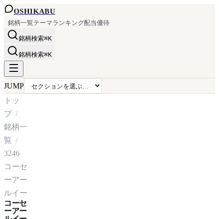
OSHI
KABU
銘柄一覧
テーマ
ランキング
配当
優待
銘柄検索
⌘K
銘柄検索
⌘K
JUMP
トッ
プ
銘柄一
覧
3246
コーセ
ーアー
ルイー
コーセ
ーアー
ルイー