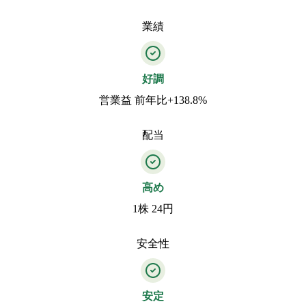
業績
好調
営業益 前年比+138.8%
配当
高め
1株 24円
安全性
安定