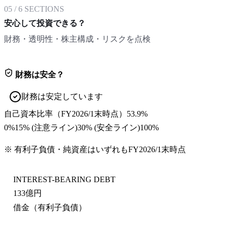
05
/
6
SECTIONS
安心して投資できる？
財務・透明性・株主構成・リスクを点検
財務は安全？
財務は安定しています
自己資本比率
（
FY2026/1末
時点）
53.9%
0%
15
% (注意ライン)
30
% (安全ライン)
100%
※ 有利子負債・純資産はいずれも
FY2026/1末
時点
INTEREST-BEARING DEBT
133億円
借金（有利子負債）