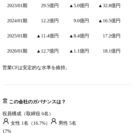
2023/01期
29.5億円
▲5.0億円
▲32.8億円
2024/01期
12.2億円
9.0億円
▲16.5億円
2025/01期
▲11.4億円
▲8.4億円
17.2億円
▲
2026/01期
▲12.7億円
▲1.1億円
18.1億円
▲
営業CFは安定的な水準を維持。
この会社のガバナンスは？
役員構成（取締役
6
名）
女性
1
名（
16.7%
）
男性
5
名
17
%