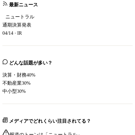
最新ニュース
ニュートラル
通期決算発表
04/14
·
IR
どんな話題が多い？
決算・財務
40
%
不動産業
30
%
中小型
30
%
メディアでどれくらい注目されてる？
報道のトーンは「
ニュートラル
」