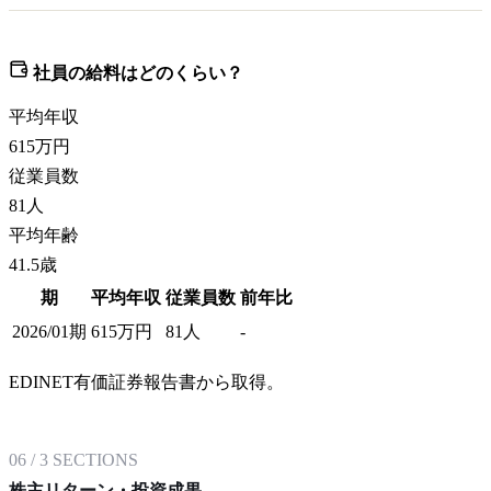
社員の給料はどのくらい？
平均年収
615
万円
従業員数
81
人
平均年齢
41.5歳
期
平均年収
従業員数
前年比
2026/01期
615
万円
81
人
-
EDINET有価証券報告書から取得。
06
/
3
SECTIONS
株主リターン・投資成果