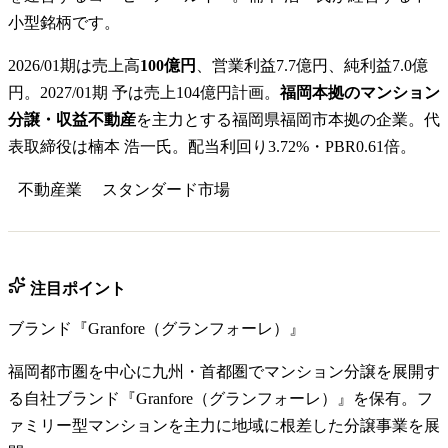
小型銘柄です。
2026/01期は売上高
100億円
、営業利益7.7億円、純利益7.0億
円。2027/01期 予は売上104億円計画。
福岡本拠のマンション
分譲・収益不動産
を主力とする福岡県福岡市本拠の企業。代
表取締役は楠本 浩一氏。配当利回り3.72%・PBR0.61倍。
不動産業
スタンダード
市場
注目ポイント
ブランド『Granfore（グランフォーレ）』
福岡都市圏を中心に九州・首都圏でマンション分譲を展開す
る自社ブランド『Granfore（グランフォーレ）』を保有。フ
ァミリー型マンションを主力に地域に根差した分譲事業を展