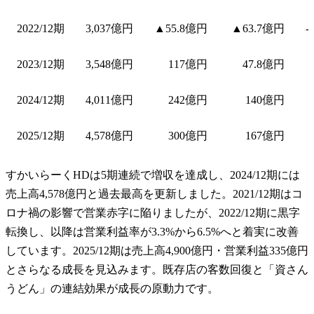
2022/12期
3,037億円
▲55.8億円
▲63.7億円
-
2023/12期
3,548億円
117億円
47.8億円
2024/12期
4,011億円
242億円
140億円
2025/12期
4,578億円
300億円
167億円
すかいらーくHDは5期連続で増収を達成し、2024/12期には
売上高4,578億円と過去最高を更新しました。2021/12期はコ
ロナ禍の影響で営業赤字に陥りましたが、2022/12期に黒字
転換し、以降は営業利益率が3.3%から6.5%へと着実に改善
しています。2025/12期は売上高4,900億円・営業利益335億円
とさらなる成長を見込みます。既存店の客数回復と「資さん
うどん」の連結効果が成長の原動力です。