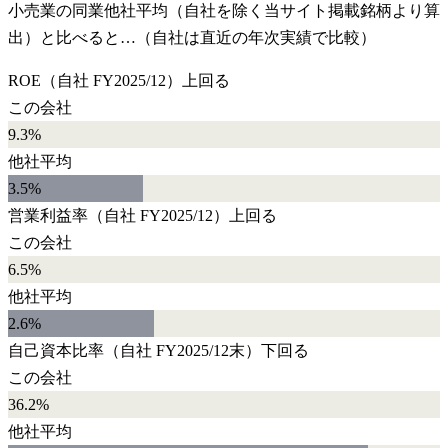
小売業
の同業他社平均（自社を除く当サイト掲載銘柄より算
出）と比べると…（自社は直近の年次実績で比較）
ROE
（自社
FY2025/12
）
上回る
この会社
9.3%
他社平均
3.5
%
営業利益率
（自社
FY2025/12
）
上回る
この会社
6.5%
他社平均
2.6
%
自己資本比率
（自社
FY2025/12末
）
下回る
この会社
36.2%
他社平均