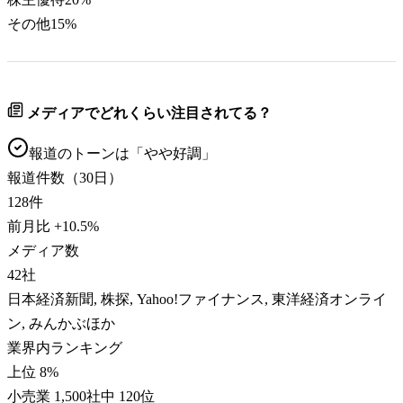
その他
15
%
メディアでどれくらい注目されてる？
報道のトーンは「
やや好調
」
報道件数（30日）
128
件
前月比
+
10.5
%
メディア数
42
社
日本経済新聞, 株探, Yahoo!ファイナンス, 東洋経済オンライ
ン, みんかぶほか
業界内ランキング
上位 8%
小売業 1,500社中 120位