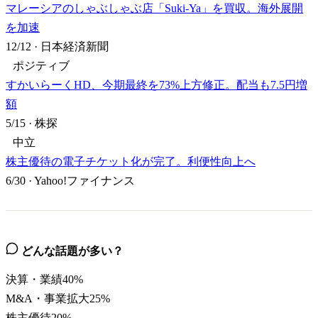
マレーシアのしゃぶしゃぶ店「Suki-Ya」を買収。海外展開
を加速
12/12
·
日本経済新聞
ポジティブ
すかいらーくHD、今期最終を73%上方修正。配当も7.5円増
額
5/15
·
株探
中立
株主優待の電子チケット化が完了。利便性向上へ
6/30
·
Yahoo!ファイナンス
どんな話題が多い？
決算・業績
40
%
M&A・事業拡大
25
%
株主優待
20
%