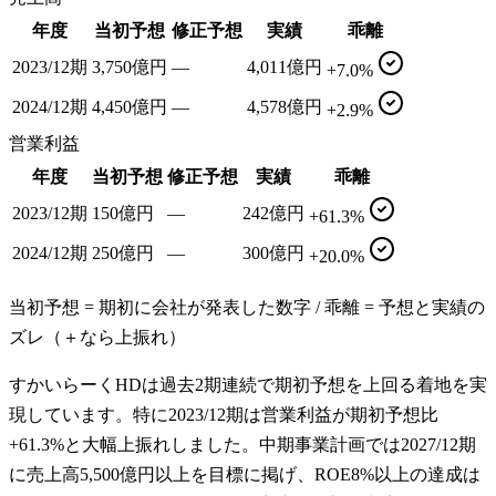
年度
当初予想
修正予想
実績
乖離
2023/12期
3,750億円
—
4,011億円
+7.0%
2024/12期
4,450億円
—
4,578億円
+2.9%
営業利益
年度
当初予想
修正予想
実績
乖離
2023/12期
150億円
—
242億円
+61.3%
2024/12期
250億円
—
300億円
+20.0%
当初予想 = 期初に会社が発表した数字 / 乖離 = 予想と実績の
ズレ（＋なら上振れ）
すかいらーくHDは過去2期連続で期初予想を上回る着地を実
現しています。特に2023/12期は営業利益が期初予想比
+61.3%と大幅上振れしました。中期事業計画では2027/12期
に売上高5,500億円以上を目標に掲げ、ROE8%以上の達成は