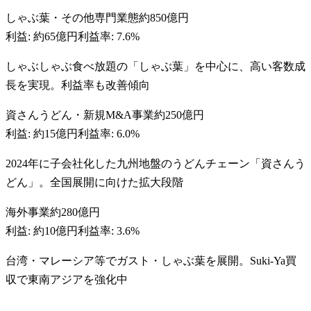
しゃぶ葉・その他専門業態
約850億円
利益:
約65億円
利益率:
7.6%
しゃぶしゃぶ食べ放題の「しゃぶ葉」を中心に、高い客数成
長を実現。利益率も改善傾向
資さんうどん・新規M&A事業
約250億円
利益:
約15億円
利益率:
6.0%
2024年に子会社化した九州地盤のうどんチェーン「資さんう
どん」。全国展開に向けた拡大段階
海外事業
約280億円
利益:
約10億円
利益率:
3.6%
台湾・マレーシア等でガスト・しゃぶ葉を展開。Suki-Ya買
収で東南アジアを強化中