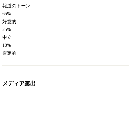
報道のトーン
65
%
好意的
25
%
中立
10
%
否定的
メディア露出