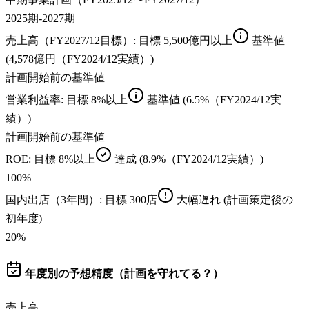
2025期-2027期
売上高（FY2027/12目標）
: 目標
5,500億円以上
基準値
(4,578億円（FY2024/12実績）)
計画開始前の基準値
営業利益率
: 目標
8%以上
基準値
(6.5%（FY2024/12実
績）)
計画開始前の基準値
ROE
: 目標
8%以上
達成
(8.9%（FY2024/12実績）)
100
%
国内出店（3年間）
: 目標
300店
大幅遅れ
(計画策定後の
初年度)
20
%
年度別の予想精度（計画を守れてる？）
売上高