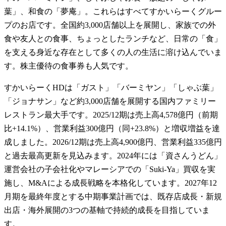
葉」、和食の「夢庵」。これらはすべてすかいらーくグルー
プのお店です。全国約3,000店舗以上を展開し、家族での外
食や友人との食事、ちょっとしたランチなど、日常の「食」
を支える身近な存在として多くの人の生活に溶け込んでいま
す。株主優待の食事券も人気です。
すかいらーくHDは「ガスト」「バーミヤン」「しゃぶ葉」
「ジョナサン」など約3,000店舗を展開する国内ファミリー
レストラン最大手です。2025/12期は売上高4,578億円（前期
比+14.1%）、営業利益300億円（同+23.8%）と増収増益を達
成しました。2026/12期は売上高4,900億円、営業利益335億円
と過去最高更新を見込みます。2024年には「資さんうどん」
運営会社の子会社化やマレーシアでの「Suki-Ya」買収を実
施し、M&Aによる成長戦略を本格化しています。2027年12
月期を最終年度とする中期事業計画では、既存店成長・新規
出店・海外展開の3つの基軸で持続的成長を目指していま
す。