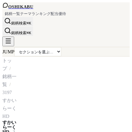
OSHI
KABU
銘柄一覧
テーマ
ランキング
配当
優待
銘柄検索
⌘K
銘柄検索
⌘K
JUMP
トッ
プ
銘柄一
覧
3197
すかい
らーく
HD
すかい
らーく
HD
3