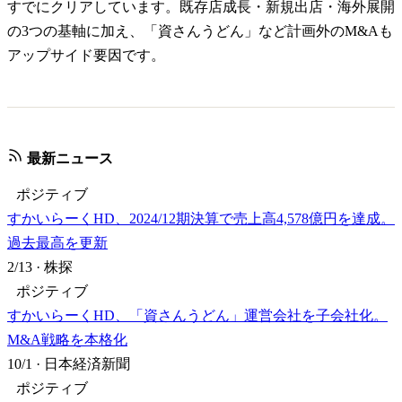
すでにクリアしています。既存店成長・新規出店・海外展開
の3つの基軸に加え、「資さんうどん」など計画外のM&Aも
アップサイド要因です。
最新ニュース
ポジティブ
すかいらーくHD、2024/12期決算で売上高4,578億円を達成。
過去最高を更新
2/13
·
株探
ポジティブ
すかいらーくHD、「資さんうどん」運営会社を子会社化。
M&A戦略を本格化
10/1
·
日本経済新聞
ポジティブ