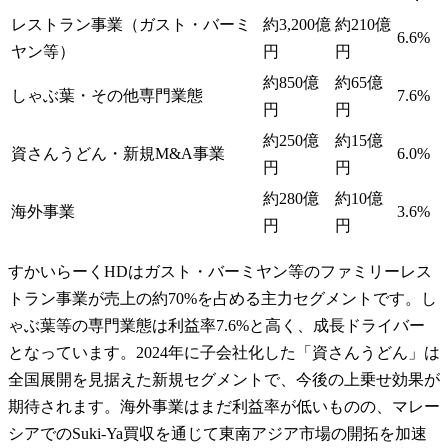
レストラン事業（ガスト・バーミ
約3,200億
約210億
6.6%
ヤン等）
円
円
約850億
約65億
しゃぶ葉・その他専門業態
7.6%
円
円
約250億
約15億
資さんうどん・新規M&A事業
6.0%
円
円
約280億
約10億
海外事業
3.6%
円
円
すかいらーくHDはガスト・バーミヤン等のファミリーレス
トラン事業が売上の約70%を占める主力セグメントです。し
ゃぶ葉等の専門業態は利益率7.6%と高く、成長ドライバー
となっています。2024年に子会社化した「資さんうどん」は
全国展開を見据えた新規セグメントで、今後の上乗せ効果が
期待されます。海外事業はまだ利益率が低いものの、マレー
シアでのSuki-Ya買収を通じて東南アジア市場の開拓を加速