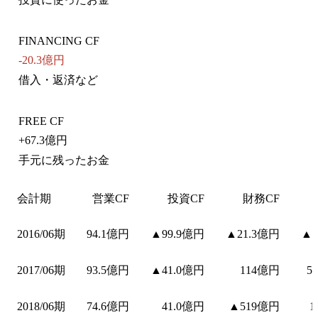
FINANCING CF
-20.3億円
借入・返済など
FREE CF
+
67.3億円
手元に残ったお金
会計期
営業CF
投資CF
財務CF
2016/06期
94.1億円
▲99.9億円
▲21.3億円
▲5
2017/06期
93.5億円
▲41.0億円
114億円
5
2018/06期
74.6億円
41.0億円
▲519億円
1