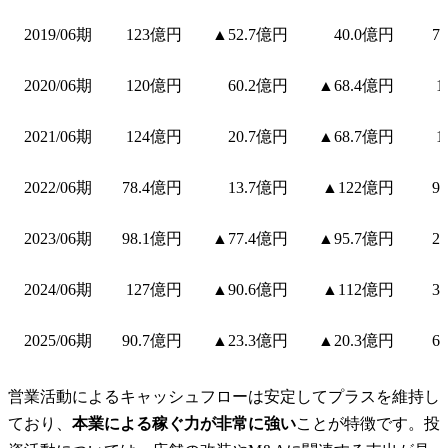
2019/06期
123億円
▲52.7億円
40.0億円
7
2020/06期
120億円
60.2億円
▲68.4億円
1
2021/06期
124億円
20.7億円
▲68.7億円
1
2022/06期
78.4億円
13.7億円
▲122億円
9
2023/06期
98.1億円
▲77.4億円
▲95.7億円
2
2024/06期
127億円
▲90.6億円
▲112億円
3
2025/06期
90.7億円
▲23.3億円
▲20.3億円
6
営業活動によるキャッシュフローは安定してプラスを維持し
ており、
本業による稼ぐ力が非常に強い
ことが特徴です。投