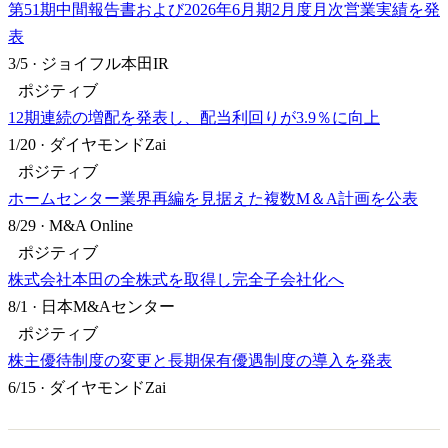
第51期中間報告書および2026年6月期2月度月次営業実績を発
表
3/5
·
ジョイフル本田IR
ポジティブ
12期連続の増配を発表し、配当利回りが3.9％に向上
1/20
·
ダイヤモンドZai
ポジティブ
ホームセンター業界再編を見据えた複数M＆A計画を公表
8/29
·
M&A Online
ポジティブ
株式会社本田の全株式を取得し完全子会社化へ
8/1
·
日本M&Aセンター
ポジティブ
株主優待制度の変更と長期保有優遇制度の導入を発表
6/15
·
ダイヤモンドZai