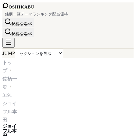
OSHI
KABU
銘柄一覧
テーマ
ランキング
配当
優待
銘柄検索
⌘K
銘柄検索
⌘K
JUMP
トッ
プ
銘柄一
覧
3191
ジョイ
フル本
田
ジョイ
フル本
田