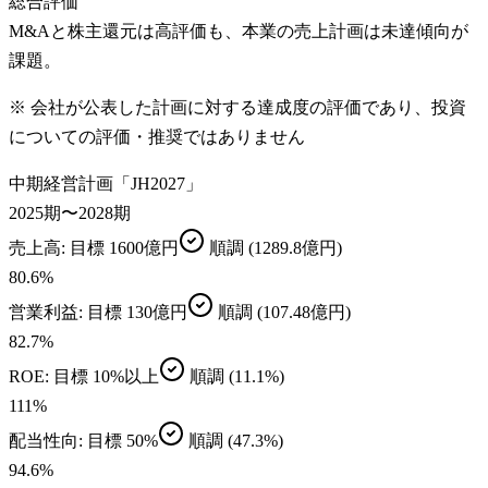
総合評価
M&Aと株主還元は高評価も、本業の売上計画は未達傾向が
課題。
※ 会社が公表した計画に対する達成度の評価であり、投資
についての評価・推奨ではありません
中期経営計画「JH2027」
2025期〜2028期
売上高
: 目標
1600億円
順調
(1289.8億円)
80.6
%
営業利益
: 目標
130億円
順調
(107.48億円)
82.7
%
ROE
: 目標
10%以上
順調
(11.1%)
111
%
配当性向
: 目標
50%
順調
(47.3%)
94.6
%