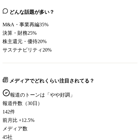
どんな話題が多い？
M&A・事業再編
35
%
決算・財務
25
%
株主還元・優待
20
%
サステナビリティ
20
%
メディアでどれくらい注目されてる？
報道のトーンは「
やや好調
」
報道件数（30日）
142
件
前月比
+
12.5
%
メディア数
45
社