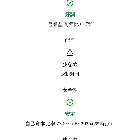
好調
営業益 前年比+1.7%
配当
少なめ
1株 64円
安全性
安定
自己資本比率 73.6%（FY2025/6末時点）
稼ぐ力