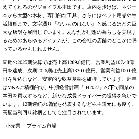
えてくれるのがジョイフル本田です。店内を歩けば、ネジ一
本から大型の木材、専門的な工具、さらにはペット用品や生
活雑貨まで、文字通り『ないものはない』と感じるほどの巨
大な店舗を展開しています。あなたが理想の暮らしを実現す
るためのあらゆるアイテムが、この会社の店舗のどこかに眠
っているかもしれません。
直近の2025期決算では売上高1289.8億円、営業利益107.48億
円を達成。次期2026期は売上高1330.0億円、営業利益100.0億
円を見込むなど、安定的な収益基盤を維持しています。近年
はM&Aに積極的で、中期経営計画『JH2027』の下で同業の
本田を買収するなど、新たな成長ドライバーの獲得を急いで
います。12期連続の増配を発表するなど株主還元にも厚く、
高配当利回り銘柄としても注目されています。
小売業
プライム
市場