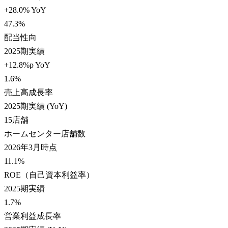
+28.0% YoY
47.3
%
配当性向
2025期実績
+12.8%p YoY
1.6
%
売上高成長率
2025期実績 (YoY)
15
店舗
ホームセンター店舗数
2026年3月時点
11.1
%
ROE（自己資本利益率）
2025期実績
1.7
%
営業利益成長率