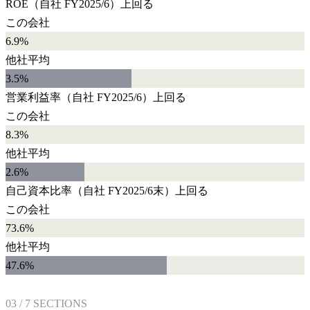
ROE
（自社
FY2025/6
）
上回る
この会社
6.9%
他社平均
3.5
%
営業利益率
（自社
FY2025/6
）
上回る
この会社
8.3%
他社平均
2.6
%
自己資本比率
（自社
FY2025/6末
）
上回る
この会社
73.6%
他社平均
47.6
%
03
/
7
SECTIONS