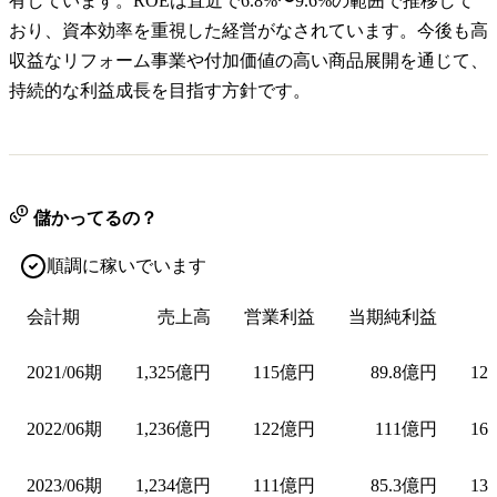
有しています。ROEは直近で6.8%〜9.6%の範囲で推移して
おり、資本効率を重視した経営がなされています。今後も高
収益なリフォーム事業や付加価値の高い商品展開を通じて、
持続的な利益成長を目指す方針です。
儲かってるの？
順調に稼いでいます
会計期
売上高
営業利益
当期純利益
2021/06期
1,325億円
115億円
89.8億円
12
2022/06期
1,236億円
122億円
111億円
16
2023/06期
1,234億円
111億円
85.3億円
13