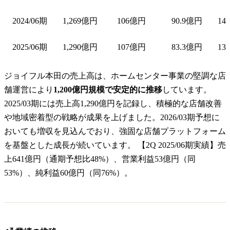
2024/06期
1,269億円
106億円
90.9億円
14
2025/06期
1,290億円
107億円
83.3億円
13
ジョイフル本田の売上高は、ホームセンター事業の堅調な店
舗運営により
1,200億円規模で安定的に推移
しています。
2025/03期には売上高1,290億円を記録し、積極的な店舗改善
や地域密着型の戦略が成果を上げました。2026/03期予想に
おいても増収を見込んでおり、強固な店舗プラットフォーム
を基盤とした成長が続いています。 【2Q 2025/06期実績】売
上641億円（通期予想比48%）、営業利益53億円（同
53%）、純利益60億円（同76%）。