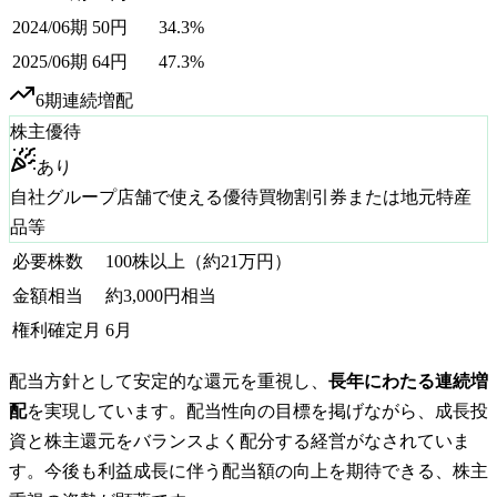
2024/06期
50
円
34.3%
2025/06期
64
円
47.3%
6
期連続増配
株主優待
あり
自社グループ店舗で使える優待買物割引券または地元特産
品等
必要株数
100
株以上
（約21万円）
金額相当
約3,000円相当
権利確定月
6月
配当方針として安定的な還元を重視し、
長年にわたる連続増
配
を実現しています。配当性向の目標を掲げながら、成長投
資と株主還元をバランスよく配分する経営がなされていま
す。今後も利益成長に伴う配当額の向上を期待できる、株主