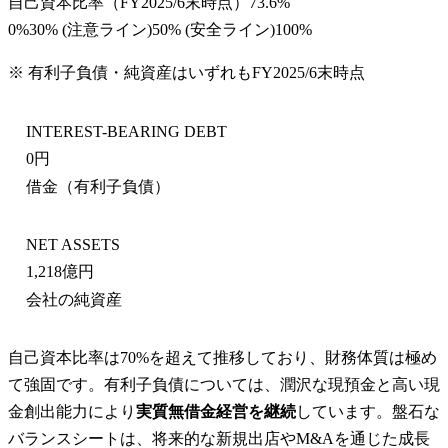
自己資本比率
（
FY2025/6末
時点）
73.6%
0%
30
% (注意ライン)
50
% (安全ライン)
100%
※ 有利子負債・純資産はいずれも
FY2025/6末
時点
INTEREST-BEARING DEBT
0円
借金（有利子負債）
NET ASSETS
1,218億円
会社の純資産
自己資本比率は70%を超えて推移しており、財務体質は極め
て強固です。有利子負債については、潤沢な現預金と高い現
金創出能力により
実質無借金経営を継続
しています。盤石な
バランスシートは、将来的な新規出店やM&Aを通じた成長