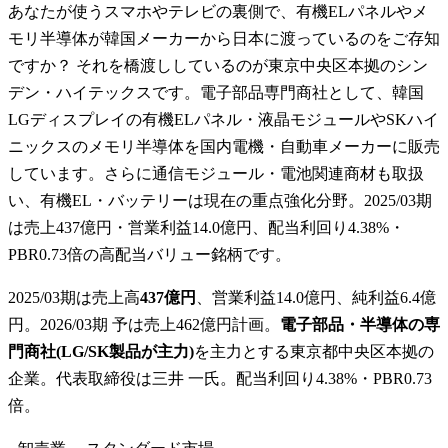
あなたが使うスマホやテレビの裏側で、有機ELパネルやメ
モリ半導体が韓国メーカーから日本に渡っているのをご存知
ですか？ それを橋渡ししているのが東京中央区本拠のシン
デン・ハイテックスです。電子部品専門商社として、韓国
LGディスプレイの有機ELパネル・液晶モジュールやSKハイ
ニックスのメモリ半導体を国内電機・自動車メーカーに販売
しています。さらに通信モジュール・電池関連商材も取扱
い、有機EL・バッテリーは現在の重点強化分野。2025/03期
は売上437億円・営業利益14.0億円、配当利回り4.38%・
PBR0.73倍の高配当バリュー銘柄です。
2025/03期は売上高
437億円
、営業利益14.0億円、純利益6.4億
円。2026/03期 予は売上462億円計画。
電子部品・半導体の専
門商社(LG/SK製品が主力)
を主力とする東京都中央区本拠の
企業。代表取締役は三井 一氏。配当利回り4.38%・PBR0.73
倍。