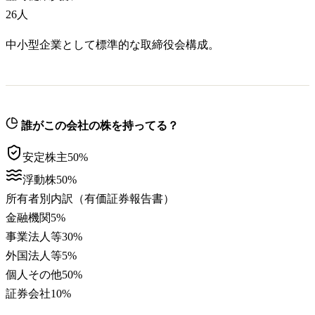
26
人
中小型企業として標準的な取締役会構成。
誰がこの会社の株を持ってる？
安定株主
50
%
浮動株
50
%
所有者別内訳（有価証券報告書）
金融機関
5
%
事業法人等
30
%
外国法人等
5
%
個人その他
50
%
証券会社
10
%