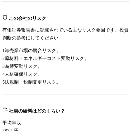
この会社のリスク
有価証券報告書に記載されている主なリスク要因です。投資
判断の参考にしてください。
1
卸売業市場の競合リスク。
2
原材料・エネルギーコスト変動リスク。
3
為替変動リスク。
4
人材確保リスク。
5
法規制・税制変更リスク。
社員の給料はどのくらい？
平均年収
787
万円