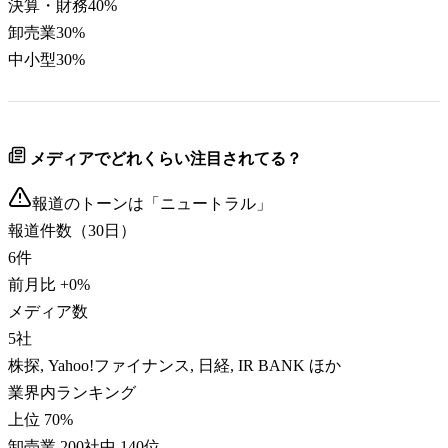
決算・財務
40
%
卸売業
30
%
中小型
30
%
メディアでどれくらい注目されてる？
報道のトーンは「
ニュートラル
」
報道件数（30日）
6
件
前月比
+
0
%
メディア数
5
社
株探, Yahoo!ファイナンス, 日経, IR BANK ほか
業界内ランキング
上位 70%
卸売業 200社中 140位