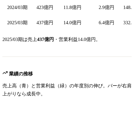
2024/03期
423億円
11.8億円
2.9億円
148.
2025/03期
437億円
14.0億円
6.4億円
332.
2025/03期は売上
437億円
・営業利益14.0億円。
業績の推移
売上高（青）と営業利益（緑）の年度別の伸び。バーが右肩
上がりなら成長中。