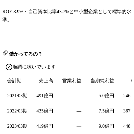
ROE 8.9%・自己資本比率43.7%と中小型企業として標準的水
準。
儲かってるの？
順調に稼いでいます
会計期
売上高
営業利益
当期純利益
E
2021/03期
491億円
—
5.0億円
246.
2022/03期
435億円
—
7.5億円
367.
2023/03期
419億円
—
9.0億円
448.