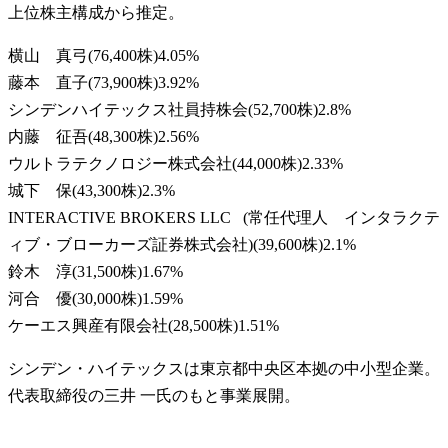
上位株主構成から推定。
横山 真弓
(
76,400株
)
4.05
%
藤本 直子
(
73,900株
)
3.92
%
シンデンハイテックス社員持株会
(
52,700株
)
2.8
%
内藤 征吾
(
48,300株
)
2.56
%
ウルトラテクノロジー株式会社
(
44,000株
)
2.33
%
城下 保
(
43,300株
)
2.3
%
INTERACTIVE BROKERS LLC (常任代理人 インタラクテ
ィブ・ブローカーズ証券株式会社)
(
39,600株
)
2.1
%
鈴木 淳
(
31,500株
)
1.67
%
河合 優
(
30,000株
)
1.59
%
ケーエス興産有限会社
(
28,500株
)
1.51
%
シンデン・ハイテックスは東京都中央区本拠の中小型企業。
代表取締役の三井 一氏のもと事業展開。