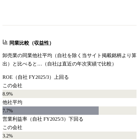
同業比較（収益性）
卸売業
の同業他社平均（自社を除く当サイト掲載銘柄より算
出）と比べると…（自社は直近の年次実績で比較）
ROE
（自社
FY2025/3
）
上回る
この会社
8.9%
他社平均
7.7
%
営業利益率
（自社
FY2025/3
）
下回る
この会社
3.2%