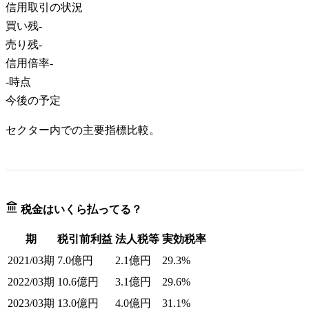
信用取引の状況
買い残
-
売り残
-
信用倍率
-
-
時点
今後の予定
セクター内での主要指標比較。
税金はいくら払ってる？
期
税引前利益
法人税等
実効税率
2021/03期
7.0億円
2.1億円
29.3%
2022/03期
10.6億円
3.1億円
29.6%
2023/03期
13.0億円
4.0億円
31.1%