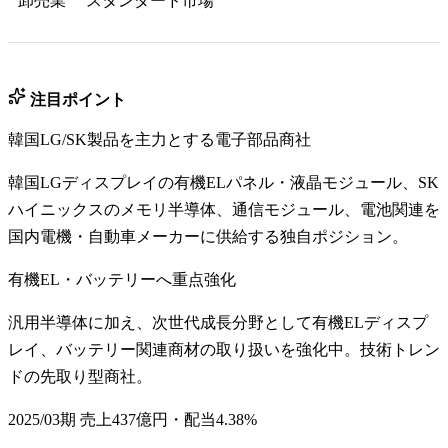
卸売業
スタンダード
市場
注目ポイント
韓国LG/SK製品を主力とする電子部品商社
韓国LGディスプレイの有機ELパネル・液晶モジュール、SK
ハイニックスのメモリ半導体、通信モジュール、電池関連を
国内電機・自動車メーカーに供給する独自ポジション。
有機EL・バッテリーへ重点強化
汎用半導体に加え、次世代成長分野として有機ELディスプ
レイ、バッテリー関連商材の取り扱いを強化中。技術トレン
ドの先取り型商社。
2025/03期 売上437億円・配当4.38%