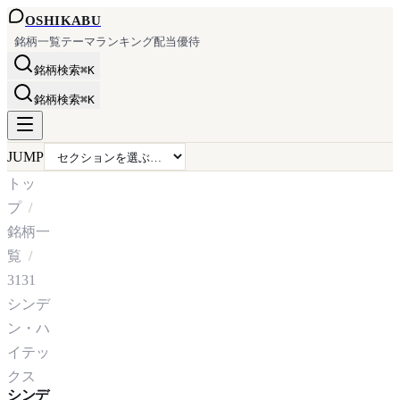
OSHI
KABU
銘柄一覧
テーマ
ランキング
配当
優待
銘柄検索
⌘K
銘柄検索
⌘K
JUMP
トッ
プ
銘柄一
覧
3131
シンデ
ン・ハ
イテッ
クス
シンデ