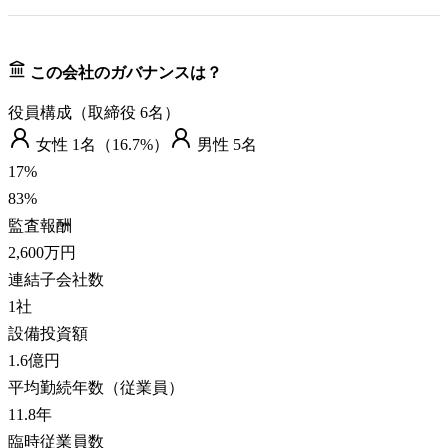
この会社のガバナンスは？
役員構成（取締役
6
名）
女性
1
名（
16.7%
）
男性
5
名
17
%
83
%
監査報酬
2,600万円
連結子会社数
1
社
設備投資額
1.6億円
平均勤続年数（従業員）
11.8
年
臨時従業員数