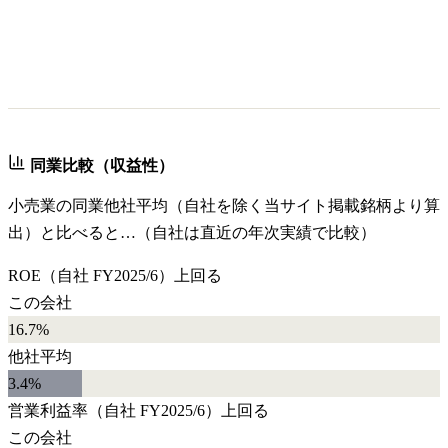
同業比較（収益性）
小売業
の同業他社平均（自社を除く当サイト掲載銘柄より算
出）と比べると…（自社は直近の年次実績で比較）
ROE
（自社
FY2025/6
）
上回る
この会社
16.7%
他社平均
3.4
%
営業利益率
（自社
FY2025/6
）
上回る
この会社