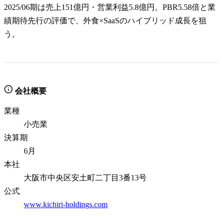
2025/06期は売上151億円・営業利益5.8億円。PBR5.58倍と業
績期待先行の評価で、外食×SaaSのハイブリッド成長を狙
う。
会社概要
業種
小売業
決算期
6月
本社
大阪市中央区安土町二丁目3番13号
公式
www.kichiri-holdings.com