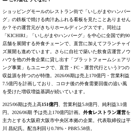
ショッピングモールのレストラン街で「いしがまやハンバー
グ」の鉄板で焼ける肉汁あふれる看板を見たことありません
か？その運営元がきちりホールディングスです。同社は
「KICHIRI」「いしがまやハンバーグ」を中心に全国で約90
店舗を展開する外食チェーンで、直営に加えてフランチャイ
ズ展開も進めています。さらに自社で築いた飲食店運営ノウ
ハウを他の外食企業に貸し出す「プラットフォームシェアリ
ング事業」もユニークで、直営・FC・運営代行という3つの
収益源を持つのが特徴。2026/06期は売上170億円・営業利益
7.5億円を計画しており、コロナ後の外食需要回復の追い風
を受けた増収増益基調が続いています。
2025/06期は売上高
151億円
、営業利益5.8億円、純利益3.1億
円。2026/06期 予は売上170億円計画。
外食レストラン運営
を
主力とする大阪府大阪市中央区本拠の企業。代表取締役は平
川 昌紀氏。配当利回り0.78%・PBR5.58倍。