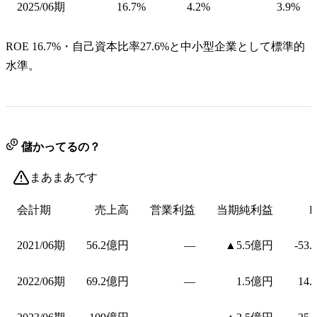
2025/06期
16.7%
4.2%
3.9%
ROE 16.7%・自己資本比率27.6%と中小型企業として標準的
水準。
儲かってるの？
まあまあです
会計期
売上高
営業利益
当期純利益
E
2021/06期
56.2億円
—
▲5.5億円
-53
2022/06期
69.2億円
—
1.5億円
14.