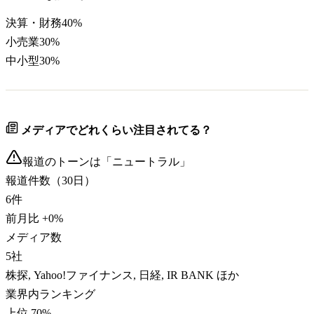
決算・財務
40
%
小売業
30
%
中小型
30
%
メディアでどれくらい注目されてる？
報道のトーンは「
ニュートラル
」
報道件数（30日）
6
件
前月比
+
0
%
メディア数
5
社
株探, Yahoo!ファイナンス, 日経, IR BANK ほか
業界内ランキング
上位 70%