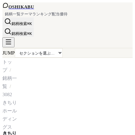
OSHI
KABU
銘柄一覧
テーマ
ランキング
配当
優待
銘柄検索
⌘K
銘柄検索
⌘K
JUMP
トッ
プ
銘柄一
覧
3082
きちり
ホール
ディン
グス
きちり