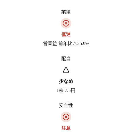
業績
低迷
営業益 前年比△25.9%
配当
少なめ
1株 7.5円
安全性
注意