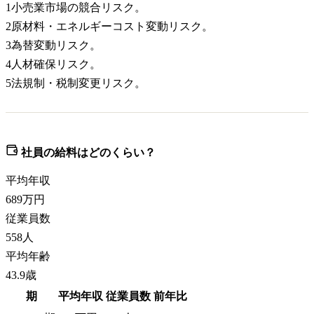
1
小売業市場の競合リスク。
2
原材料・エネルギーコスト変動リスク。
3
為替変動リスク。
4
人材確保リスク。
5
法規制・税制変更リスク。
社員の給料はどのくらい？
平均年収
689
万円
従業員数
558
人
平均年齢
43.9歳
期
平均年収
従業員数
前年比