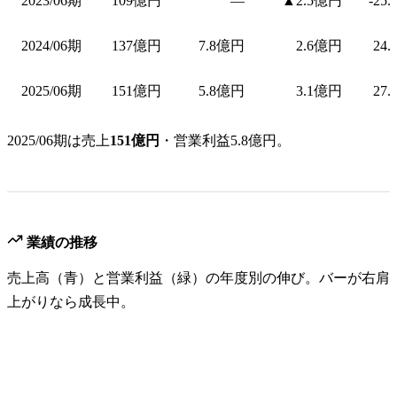
2023/06期
109億円
—
▲2.5億円
-25
2024/06期
137億円
7.8億円
2.6億円
24.
2025/06期
151億円
5.8億円
3.1億円
27.
2025/06期は売上
151億円
・営業利益5.8億円。
業績の推移
売上高（青）と営業利益（緑）の年度別の伸び。バーが右肩
上がりなら成長中。