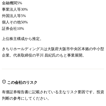
金融機関
5
%
事業法人等
30
%
外国法人等
5
%
個人その他
50
%
証券会社
10
%
上位株主構成から推定。
きちりホールディングスは大阪府大阪市中央区本拠の中小型
企業。代表取締役の平川 昌紀氏のもと事業展開。
この会社のリスク
有価証券報告書に記載されている主なリスク要因です。投資
判断の参考にしてください。