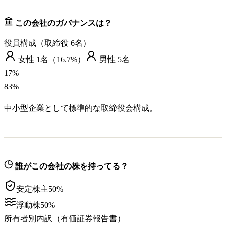
この会社のガバナンスは？
役員構成（取締役
6
名）
女性
1
名（
16.7%
）
男性
5
名
17
%
83
%
中小型企業として標準的な取締役会構成。
誰がこの会社の株を持ってる？
安定株主
50
%
浮動株
50
%
所有者別内訳（有価証券報告書）