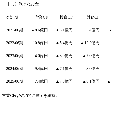
手元に残ったお金
会計期
営業CF
投資CF
財務CF
2021/06期
▲8.6億円
▲3.1億円
3.4億円
▲
2022/06期
10.8億円
▲5.4億円
▲12.2億円
2023/06期
4.0億円
▲8.0億円
▲7.0億円
2024/06期
9.4億円
▲7.1億円
3.0億円
2025/06期
7.4億円
▲7.8億円
▲8.1億円
▲4
営業CFは安定的に黒字を維持。