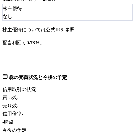
株主優待
なし
株主優待については公式IRを参照
配当利回り
0.78%
。
株の売買状況と今後の予定
信用取引の状況
買い残
-
売り残
-
信用倍率
-
-
時点
今後の予定