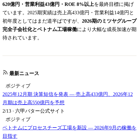
620億円・営業利益43億円・ROE 8%以上
を最終目標に掲げ
ています。2025期実績は売上高433億円・営業利益14億円と
初年度としてはまだ道半ばですが、
2026期のミツヤグループ
完全子会社化とベトナム工場稼働
により大幅な成長加速が期
待されています。
最新ニュース
ポジティブ
2025年12月期 決算短信を発表 — 売上高433億円、2026年12
月期は売上高550億円を予想
2/13
·
六甲バター公式サイト
ポジティブ
ベトナムにプロセスチーズ工場を新設 — 2026年9月の稼働を
目指す