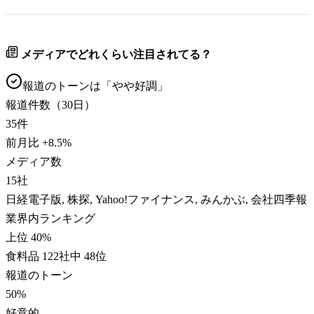
メディアでどれくらい注目されてる？
報道のトーンは「
やや好調
」
報道件数（30日）
35
件
前月比
+
8.5
%
メディア数
15
社
日経電子版, 株探, Yahoo!ファイナンス, みんかぶ, 会社四季報
業界内ランキング
上位 40%
食料品 122社中 48位
報道のトーン
50
%
好意的