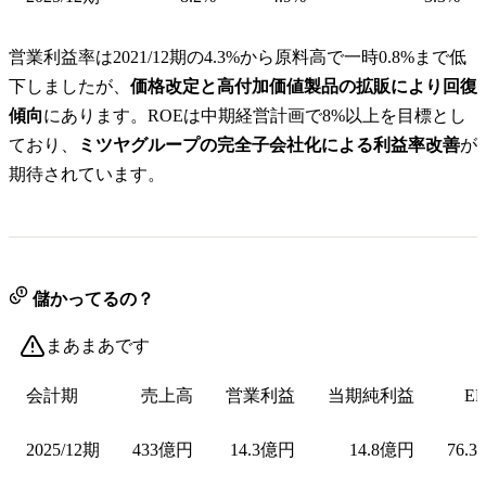
営業利益率は2021/12期の4.3%から原料高で一時0.8%まで低
下しましたが、
価格改定と高付加価値製品の拡販により回復
傾向
にあります。ROEは中期経営計画で8%以上を目標とし
ており、
ミツヤグループの完全子会社化による利益率改善
が
期待されています。
儲かってるの？
まあまあです
会計期
売上高
営業利益
当期純利益
EP
2025/12期
433億円
14.3億円
14.8億円
76.3