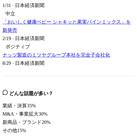
1/31
·
日本経済新聞
中立
「おいしく健康ベビー シャキッと果実パインミックス」を
新発売
2/19
·
日本経済新聞
ポジティブ
ナッツ製造のミツヤグループ本社を完全子会社化
8/29
·
日本経済新聞
どんな話題が多い？
業績・決算
35
%
M&A・事業拡大
30
%
新商品・ブランド
20
%
その他
15
%