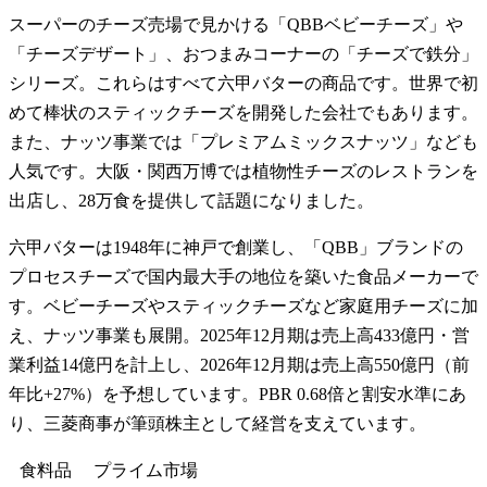
スーパーのチーズ売場で見かける「QBBベビーチーズ」や
「チーズデザート」、おつまみコーナーの「チーズで鉄分」
シリーズ。これらはすべて六甲バターの商品です。世界で初
めて棒状のスティックチーズを開発した会社でもあります。
また、ナッツ事業では「プレミアムミックスナッツ」なども
人気です。大阪・関西万博では植物性チーズのレストランを
出店し、28万食を提供して話題になりました。
六甲バターは1948年に神戸で創業し、「QBB」ブランドの
プロセスチーズで国内最大手の地位を築いた食品メーカーで
す。ベビーチーズやスティックチーズなど家庭用チーズに加
え、ナッツ事業も展開。2025年12月期は売上高433億円・営
業利益14億円を計上し、2026年12月期は売上高550億円（前
年比+27%）を予想しています。PBR 0.68倍と割安水準にあ
り、三菱商事が筆頭株主として経営を支えています。
食料品
プライム
市場