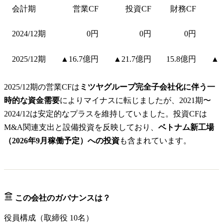
会計期
営業CF
投資CF
財務CF
2024/12期
0円
0円
0円
2025/12期
▲16.7億円
▲21.7億円
15.8億円
▲3
2025/12期の営業CFは
ミツヤグループ完全子会社化に伴う一
時的な資金需要
によりマイナスに転じましたが、2021期〜
2024/12は安定的なプラスを維持していました。投資CFは
M&A関連支出と設備投資を反映しており、
ベトナム新工場
（2026年9月稼働予定）への投資
も含まれています。
この会社のガバナンスは？
役員構成（取締役
10
名）