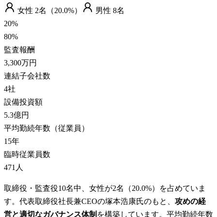
女性
2
名（
20.0%
）
男性
8
名
20
%
80
%
監査報酬
3,300万円
連結子会社数
4
社
設備投資額
5.3億円
平均勤続年数（従業員）
15
年
臨時従業員数
471
人
取締役・監査役10名中、女性が2名（20.0%）を占めていま
す。代表取締役社長兼CEOの塚本浩康氏のもと、
攻めの経
営と適切なガバナンス体制
を構築しています。平均勤続年数