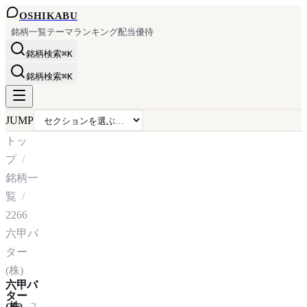
OSHI
KABU
銘柄一覧
テーマ
ランキング
配当
優待
銘柄検索
⌘K
銘柄検索
⌘K
JUMP
トッ
プ
銘柄一
覧
2266
六甲バ
ター
(株)
六甲バ
ター
(株)
2