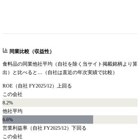
同業比較（収益性）
食料品
の同業他社平均（自社を除く当サイト掲載銘柄より算
出）と比べると…（自社は直近の年次実績で比較）
ROE
（自社
FY2025/12
）
上回る
この会社
8.2%
他社平均
6.6
%
営業利益率
（自社
FY2025/12
）
下回る
この会社