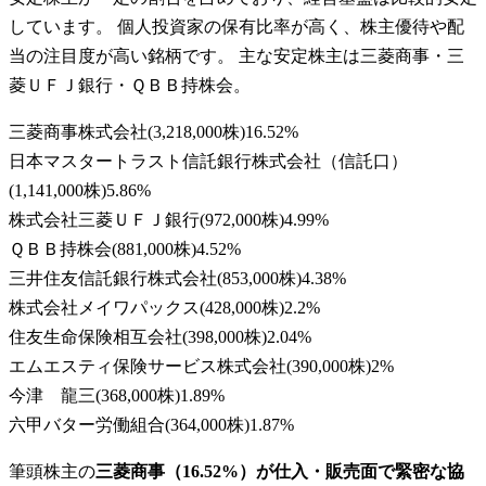
しています。 個人投資家の保有比率が高く、株主優待や配
当の注目度が高い銘柄です。 主な安定株主は三菱商事・三
菱ＵＦＪ銀行・ＱＢＢ持株会。
三菱商事株式会社
(
3,218,000株
)
16.52
%
日本マスタートラスト信託銀行株式会社（信託口）
(
1,141,000株
)
5.86
%
株式会社三菱ＵＦＪ銀行
(
972,000株
)
4.99
%
ＱＢＢ持株会
(
881,000株
)
4.52
%
三井住友信託銀行株式会社
(
853,000株
)
4.38
%
株式会社メイワパックス
(
428,000株
)
2.2
%
住友生命保険相互会社
(
398,000株
)
2.04
%
エムエスティ保険サービス株式会社
(
390,000株
)
2
%
今津 龍三
(
368,000株
)
1.89
%
六甲バター労働組合
(
364,000株
)
1.87
%
筆頭株主の
三菱商事（16.52%）が仕入・販売面で緊密な協