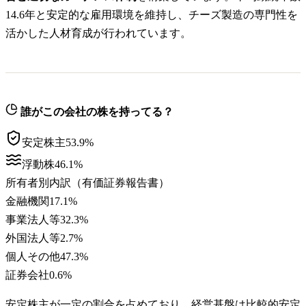
14.6年と安定的な雇用環境を維持し、チーズ製造の専門性を
活かした人材育成が行われています。
誰がこの会社の株を持ってる？
安定株主
53.9
%
浮動株
46.1
%
所有者別内訳（有価証券報告書）
金融機関
17.1
%
事業法人等
32.3
%
外国法人等
2.7
%
個人その他
47.3
%
証券会社
0.6
%
安定株主が一定の割合を占めており、経営基盤は比較的安定