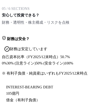
05
/
6
SECTIONS
安心して投資できる？
財務・透明性・株主構成・リスクを点検
財務は安全？
財務は安定しています
自己資本比率
（
FY2025/12末
時点）
50.7%
0%
30
% (注意ライン)
50
% (安全ライン)
100%
※ 有利子負債・純資産はいずれも
FY2025/12末
時点
INTEREST-BEARING DEBT
105億円
借金（有利子負債）