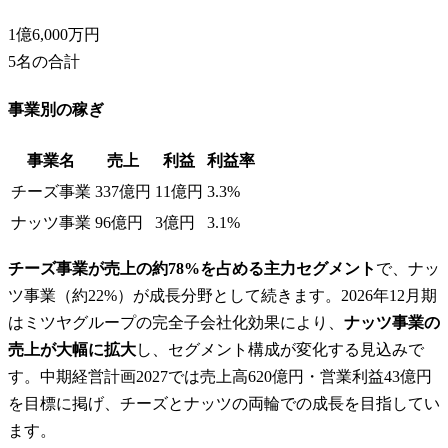
1億6,000万円
5
名の合計
事業別の稼ぎ
事業名
売上
利益
利益率
チーズ事業
337億円
11億円
3.3%
ナッツ事業
96億円
3億円
3.1%
チーズ事業が売上の約78%を占める主力セグメント
で、ナッ
ツ事業（約22%）が成長分野として続きます。2026年12月期
はミツヤグループの完全子会社化効果により、
ナッツ事業の
売上が大幅に拡大
し、セグメント構成が変化する見込みで
す。中期経営計画2027では売上高620億円・営業利益43億円
を目標に掲げ、チーズとナッツの両輪での成長を目指してい
ます。