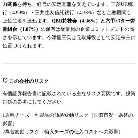
力関係
を持ち、経営の安定基盤を支えています。三菱UFJ銀
行（4.99%）・三井住友信託銀行（4.38%）など金融機関も
上位に名を連ねます。
QBB持株会（4.36%）と六甲バター労
働組合（1.87%）
の保有は従業員の企業コミットメントの高
さを示しています。今津龍三氏は元取締役として安定株主に
位置づけられます。
この会社のリスク
有価証券報告書に記載されている主なリスク要因です。投資
判断の参考にしてください。
1
原料チーズ・乳製品の価格変動リスク（国際市況・為替の
影響）
2
為替変動リスク（輸入チーズの仕入コストへの影響）