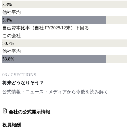
3.3%
他社平均
5.4
%
自己資本比率
（自社
FY2025/12末
）
下回る
この会社
50.7%
他社平均
53.8
%
03
/
7
SECTIONS
将来どうなりそう？
公式情報・ニュース・メディアから今後を読み解く
会社の公式開示情報
役員報酬