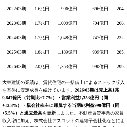
2022/03期
1.6兆円
996億円
696億円
204.
2023/03期
1.7兆円
1,000億円
704億円
206.
2024/03期
1.7兆円
1,048億円
747億円
222.
2025/03期
1.8兆円
1,189億円
939億円
285.
2026/03期
2.0兆円
1,353億円
990億円
299.
大東建託の業績は、賃貸住宅の一括借上によるストック収入
を基盤に安定成長を続けています。
2026/03期は売上高1兆
9,847億円（前期比+7.7%）・営業利益1,353億円（同
+13.8%）・親会社株主に帰属する当期純利益990億円（同
+5.5%）と過去最高を更新
しました。不動産賃貸事業の家賃
収入増に加え、株式会社アスコットの連結子会社化などによ