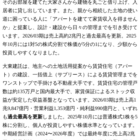
そのお部屋を建てた大家さんから建物を丸ごと借り上げ、入
居者に貸し出しています。また、親から相続した土地の使い
道に困っている人に「アパートを建てて家賃収入を得ません
か」と提案し、設計・建設から日々の管理までを引き受けて
います。2026/03期は売上高約2兆円と過去最高を更新。2025
年10月には1対5の株式分割で株価が5分の1になり、少額から
投資しやすくなりました。
大東建託は、地主への土地活用提案から賃貸住宅（アパー
ト）の建設、一括借上（サブリース）による賃貸管理までを
ワンストップで手掛ける不動産大手です。賃貸住宅の管理戸
数は約135万戸と国内最大手で、家賃保証によるストック収
益が安定した収益基盤となっています。2026/03期は売上高1
兆9,847億円・営業利益1,353億円・純利益990億円と、いずれ
も
過去最高を更新
しました。2025年10月には普通株式1株を5
株に分割し、個人が投資しやすい株価水準となっています。
中期経営計画（2024〜2026年度）では最終年度に売上高2兆