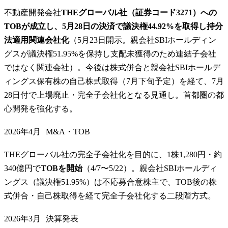
不動産開発会社
THEグローバル社（証券コード3271）への
TOBが成立し、5月28日の決済で議決権44.92%を取得し持分
法適用関連会社化
（5月23日開示。親会社SBIホールディン
グスが議決権51.95%を保持し支配未獲得のため連結子会社
ではなく関連会社）。今後は株式併合と親会社SBIホールデ
ィングス保有株の自己株式取得（7月下旬予定）を経て、7月
28日付で上場廃止・完全子会社化となる見通し。首都圏の都
心開発を強化する。
2026年4月
M&A・TOB
THEグローバル社の完全子会社化を目的に、1株1,280円・約
340億円で
TOBを開始
（4/7〜5/22）。親会社SBIホールディ
ングス（議決権51.95%）は不応募合意株主で、TOB後の株
式併合・自己株取得を経て完全子会社化する二段階方式。
2026年3月
決算発表