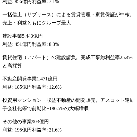
利益:
856億円
利益率:
7.1%
一括借上（サブリース）による賃貸管理・家賃保証が中核。
売上・利益ともにグループ最大
建設事業
5,443億円
利益:
451億円
利益率:
8.3%
賃貸住宅（アパート）の建設請負。完成工事総利益率25.4%
と高採算
不動産開発事業
1,471億円
利益:
185億円
利益率:
12.6%
投資用マンション・収益不動産の開発販売。アスコット連結
子会社化等で前期比+186.5%の大幅増収
その他の事業
903億円
利益:
195億円
利益率:
21.6%