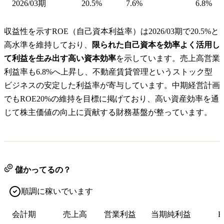
2026/03期
20.5%
7.6%
6.8%
収益性を示すROE（自己資本利益率）は2026/03期で20.5%と
高水準を維持しており、
限られた自己資本を効率よく活用し
て利益を生み出す高い資本効率
を示しています。売上高営業
利益率も6.8%へ上昇し、不動産賃貸管理というストック型
ビジネスの安定した利益率が寄与しています。中期経営計画
でもROE20%の維持を目標に掲げており、高い資産効率を通
じて株主価値の向上に貢献する財務基盤が整っています。
儲かってるの？
順調に稼いでいます
会計期
売上高
営業利益
当期純利益
E