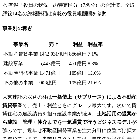
⚠️
有報「役員の状況」の特定区分（7名分）の合計値。全取
締役14名の総報酬額は有報の役員報酬欄を参照
事業別の稼ぎ
事業名
売上
利益
利益率
不動産賃貸事業
1兆2,031億円
856億円
7.1%
建設事業
5,443億円
451億円
8.3%
不動産開発事業
1,471億円
185億円
12.6%
その他の事業
903億円
195億円
21.6%
大東建託の収益の柱は
一括借上（サブリース）による不動産
賃貸事業
で、売上・利益ともにグループ最大です。次いで賃
貸住宅の建設請負を担う建設事業が続き、
土地活用の提案か
ら建設・管理・仲介までを一気通貫で行うビジネスモデル
が
強みです。近年は不動産開発事業を注力分野に位置づけ拡大
を進めています。事業リスクとしては、国内の新設住宅着工