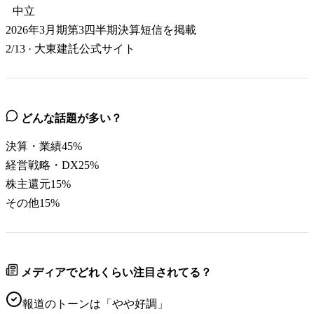
中立
2026年3月期第3四半期決算短信を掲載
2/13
·
大東建託公式サイト
どんな話題が多い？
決算・業績
45
%
経営戦略・DX
25
%
株主還元
15
%
その他
15
%
メディアでどれくらい注目されてる？
報道のトーンは「
やや好調
」