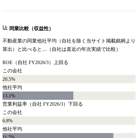
同業比較（収益性）
不動産業
の同業他社平均（自社を除く当サイト掲載銘柄より
算出）と比べると…（自社は直近の年次実績で比較）
ROE
（自社
FY2026/3
）
上回る
この会社
20.5%
他社平均
13.1
%
営業利益率
（自社
FY2026/3
）
下回る
この会社
6.8%
他社平均
11.7
%