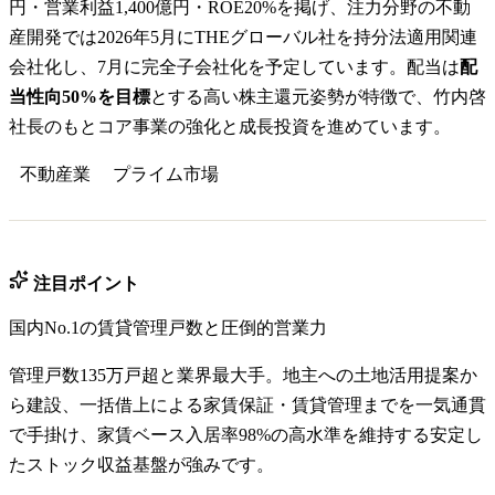
円・営業利益1,400億円・ROE20%を掲げ、注力分野の不動
産開発では2026年5月にTHEグローバル社を持分法適用関連
会社化し、7月に完全子会社化を予定しています。配当は
配
当性向50%を目標
とする高い株主還元姿勢が特徴で、竹内啓
社長のもとコア事業の強化と成長投資を進めています。
不動産業
プライム
市場
注目ポイント
国内No.1の賃貸管理戸数と圧倒的営業力
管理戸数135万戸超と業界最大手。地主への土地活用提案か
ら建設、一括借上による家賃保証・賃貸管理までを一気通貫
で手掛け、家賃ベース入居率98%の高水準を維持する安定し
たストック収益基盤が強みです。