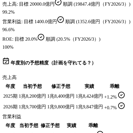
売上高
: 目標
20000.0億円
順調
(19847.4億円（FY2026/3）)
99.2
%
営業利益
: 目標
1400.0億円
順調
(1352.6億円（FY2026/3）)
96.6
%
ROE
: 目標
20.0%
順調
(20.5%（FY2026/3）)
100
%
年度別の予想精度（計画を守れてる？）
売上高
年度
当初予想
修正予想
実績
乖離
2025期
1兆8,200億円
1兆8,400億円
1兆8,424億円
+1.2%
2026期
1兆9,700億円
1兆9,800億円
1兆9,847億円
+0.7%
営業利益
年度
当初予想
修正予想
実績
乖離