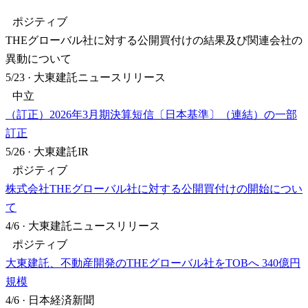
ポジティブ
THEグローバル社に対する公開買付けの結果及び関連会社の
異動について
5/23
·
大東建託ニュースリリース
中立
（訂正）2026年3月期決算短信〔日本基準〕（連結）の一部
訂正
5/26
·
大東建託IR
ポジティブ
株式会社THEグローバル社に対する公開買付けの開始につい
て
4/6
·
大東建託ニュースリリース
ポジティブ
大東建託、不動産開発のTHEグローバル社をTOBへ 340億円
規模
4/6
·
日本経済新聞