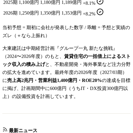
2025期
1,100億円
1,180億円
1,189億円
+8.1%
2026期
1,250億円
1,350億円
1,353億円
+8.2%
当初予想 = 期初に会社が発表した数字 / 乖離 = 予想と実績の
ズレ（＋なら上振れ）
大東建託は中期経営計画『グループ一丸 新たな挑戦』
（2024〜2026年度）のもと、
賃貸住宅の一括借上によるスト
ック収入の積み上げ
と、不動産開発・海外事業など注力分野
の拡大を進めています。最終年度の2026年度（2027/03期）
に
売上高2兆円・営業利益1,400億円・ROE20%
の達成を目標
に掲げ、計画期間中に600億円（うちIT・DX投資300億円以
上）の設備投資を計画しています。
最新ニュース