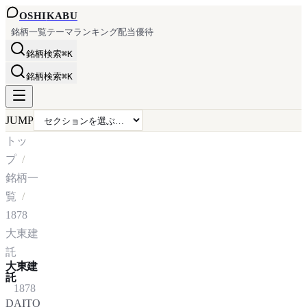
OSHI
KABU
銘柄一覧
テーマ
ランキング
配当
優待
銘柄検索
⌘K
銘柄検索
⌘K
JUMP
トッ
プ
銘柄一
覧
1878
大東建
託
大東建
託
1878
DAITO