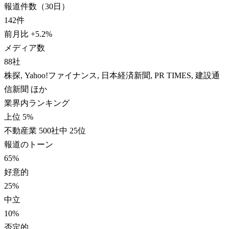
報道件数（30日）
142
件
前月比
+
5.2
%
メディア数
88
社
株探, Yahoo!ファイナンス, 日本経済新聞, PR TIMES, 建設通
信新聞 ほか
業界内ランキング
上位 5%
不動産業 500社中 25位
報道のトーン
65
%
好意的
25
%
中立
10
%
否定的