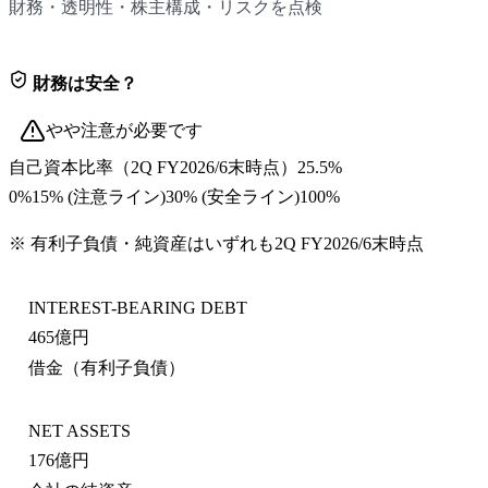
財務・透明性・株主構成・リスクを点検
財務は安全？
やや注意が必要です
自己資本比率
（
2Q FY2026/6末
時点）
25.5%
0%
15
% (注意ライン)
30
% (安全ライン)
100%
※ 有利子負債・純資産はいずれも
2Q FY2026/6末
時点
INTEREST-BEARING DEBT
465億円
借金（有利子負債）
NET ASSETS
176億円