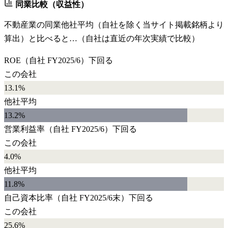
同業比較（収益性）
不動産業
の同業他社平均（自社を除く当サイト掲載銘柄より
算出）と比べると…（自社は直近の年次実績で比較）
ROE
（自社
FY2025/6
）
下回る
この会社
13.1%
他社平均
13.2
%
営業利益率
（自社
FY2025/6
）
下回る
この会社
4.0%
他社平均
11.8
%
自己資本比率
（自社
FY2025/6末
）
下回る
この会社
25.6%