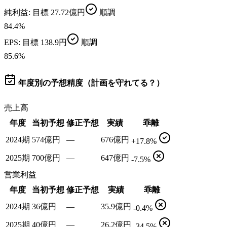
純利益
: 目標
27.72億円
順調
84.4
%
EPS
: 目標
138.9円
順調
85.6
%
年度別の予想精度（計画を守れてる？）
売上高
年度
当初予想
修正予想
実績
乖離
2024期
574億円
—
676億円
+17.8%
2025期
700億円
—
647億円
-7.5%
営業利益
年度
当初予想
修正予想
実績
乖離
2024期
36億円
—
35.9億円
-0.4%
2025期
40億円
—
26.2億円
-34.5%