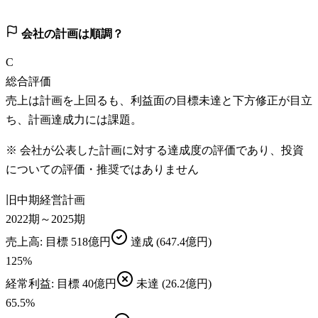
会社の計画は順調？
C
総合評価
売上は計画を上回るも、利益面の目標未達と下方修正が目立
ち、計画達成力には課題。
※ 会社が公表した計画に対する達成度の評価であり、投資
についての評価・推奨ではありません
旧中期経営計画
2022期～2025期
売上高
: 目標
518億円
達成
(647.4億円)
125
%
経常利益
: 目標
40億円
未達
(26.2億円)
65.5
%