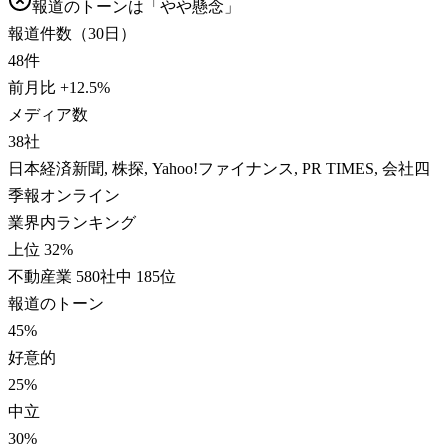
報道のトーンは「
やや懸念
」
報道件数（30日）
48
件
前月比
+
12.5
%
メディア数
38
社
日本経済新聞, 株探, Yahoo!ファイナンス, PR TIMES, 会社四
季報オンライン
業界内ランキング
上位 32%
不動産業 580社中 185位
報道のトーン
45
%
好意的
25
%
中立
30
%