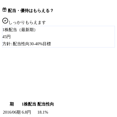
配当・優待はもらえる？
しっかりもらえます
1株配当（最新期）
45
円
方針:
配当性向30-40%目標
期
1株配当
配当性向
2016/06期
6.8
円
18.1%