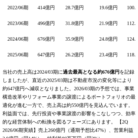
2022/06期
414億円
28.7億円
19.6億円
100.
2023/06期
496億円
31.8億円
21.9億円
112.
2024/06期
676億円
35.9億円
24.8億円
124.
2025/06期
647億円
26.2億円
23.4億円
118.
当社の売上高は2024/03期に
過去最高となる約676億円
を記録
しましたが、直近の2025/03期は不動産市況の変化等により
約647億円へ減収となりました。2026/03期の予想では、事業
構造改革やリフォーム事業の譲渡によるポートフォリオの最
適化が進む一方で、売上高は約550億円を見込んでいます。
利益面では、先行投資や事業譲渡の影響をこなしつつ、効率
的な経営体制への転換を図るフェーズにあります。 【2Q
2026/06期実績】売上260億円（通期予想比47%）、営業利益