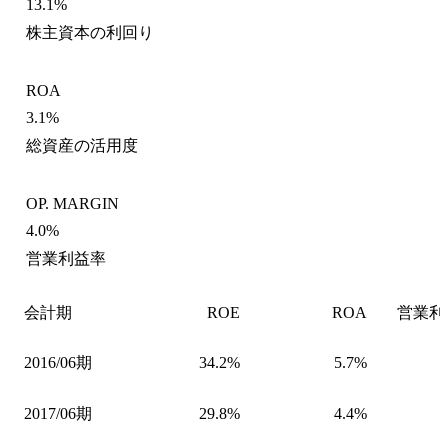
13.1%
株主資本の利回り
ROA
3.1%
総資産の活用度
OP. MARGIN
4.0%
営業利益率
会計期
ROE
ROA
営業利
2016/06期
34.2%
5.7%
2017/06期
29.8%
4.4%