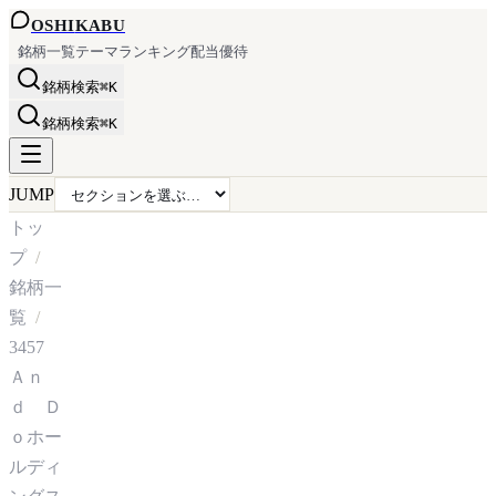
OSHI
KABU
銘柄一覧
テーマ
ランキング
配当
優待
銘柄検索
⌘K
銘柄検索
⌘K
JUMP
トッ
プ
銘柄一
覧
3457
Ａｎ
ｄ Ｄ
ｏホー
ルディ