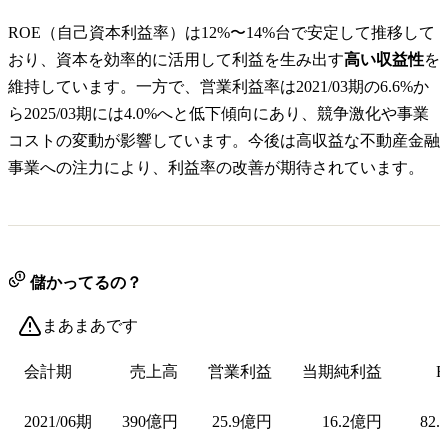
ROE（自己資本利益率）は12%〜14%台で安定して推移して
おり、資本を効率的に活用して利益を生み出す
高い収益性
を
維持しています。一方で、営業利益率は2021/03期の6.6%か
ら2025/03期には4.0%へと低下傾向にあり、競争激化や事業
コストの変動が影響しています。今後は高収益な不動産金融
事業への注力により、利益率の改善が期待されています。
儲かってるの？
まあまあです
会計期
売上高
営業利益
当期純利益
E
2021/06期
390億円
25.9億円
16.2億円
82.