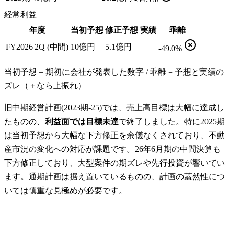
経常利益
年度
当初予想
修正予想
実績
乖離
FY2026 2Q (中間)
10億円
5.1億円
—
-49.0%
当初予想 = 期初に会社が発表した数字 / 乖離 = 予想と実績の
ズレ（＋なら上振れ）
旧中期経営計画(2023期-25)では、売上高目標は大幅に達成し
たものの、
利益面では目標未達
で終了しました。特に2025期
は当初予想から大幅な下方修正を余儀なくされており、不動
産市況の変化への対応が課題です。26年6月期の中間決算も
下方修正しており、大型案件の期ズレや先行投資が響いてい
ます。通期計画は据え置いているものの、計画の蓋然性につ
いては慎重な見極めが必要です。