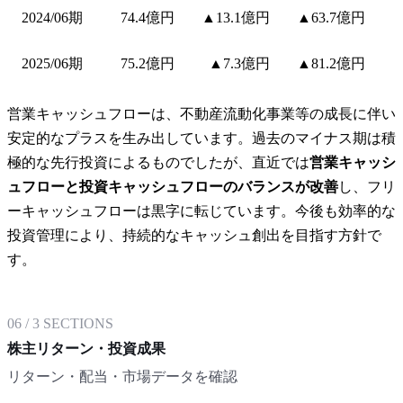
2024/06期
74.4億円
▲13.1億円
▲63.7億円
2025/06期
75.2億円
▲7.3億円
▲81.2億円
営業キャッシュフローは、不動産流動化事業等の成長に伴い
安定的なプラスを生み出しています。過去のマイナス期は積
極的な先行投資によるものでしたが、直近では
営業キャッシ
ュフローと投資キャッシュフローのバランスが改善
し、フリ
ーキャッシュフローは黒字に転じています。今後も効率的な
投資管理により、持続的なキャッシュ創出を目指す方針で
す。
06
/
3
SECTIONS
株主リターン・投資成果
リターン・配当・市場データを確認