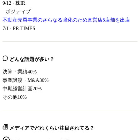
9/12
·
株IR
ポジティブ
不動産売買事業のさらなる強化のため直営店5店舗を出店
7/1
·
PR TIMES
どんな話題が多い？
決算・業績
40
%
事業譲渡・M&A
30
%
中期経営計画
20
%
その他
10
%
メディアでどれくらい注目されてる？