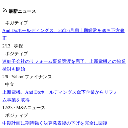
最新ニュース
ネガティブ
And Doホールディングス、26年6月期上期経常を49％下方修
正
2/13
·
株探
ポジティブ
連結子会社のリフォーム事業譲渡を完了、上新電機との協業
検討も開始
2/6
·
Yahoo!ファイナンス
中立
上新電機、And Doホールディングス傘下企業からリフォー
ム事業を取得
12/23
·
M&Aニュース
ポジティブ
中期計画に期待強く決算発表後の下げを完全に回復