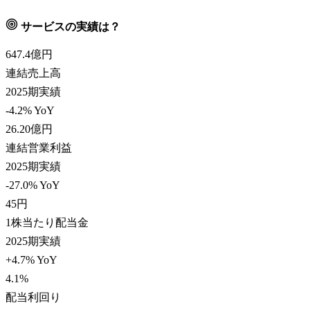
サービスの実績は？
647.4
億円
連結売上高
2025期実績
-4.2% YoY
26.20
億円
連結営業利益
2025期実績
-27.0% YoY
45
円
1株当たり配当金
2025期実績
+4.7% YoY
4.1
%
配当利回り