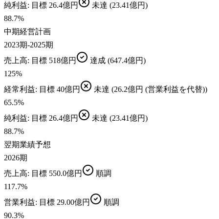
純利益
: 目標
26.4億円
未達
(23.41億円)
88.7
%
中期経営計画
2023期-2025期
売上高
: 目標
518億円
達成
(647.4億円)
125
%
経常利益
: 目標
40億円
未達
(26.2億円 (営業利益を代替))
65.5
%
純利益
: 目標
26.4億円
未達
(23.41億円)
88.7
%
翌期業績予想
2026期
売上高
: 目標
550.0億円
順調
117.7
%
営業利益
: 目標
29.00億円
順調
90.3
%