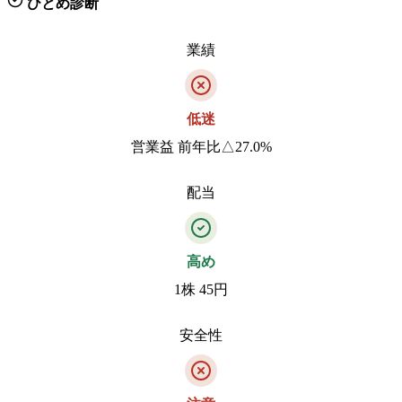
ひとめ診断
業績
低迷
営業益 前年比△27.0%
配当
高め
1株 45円
安全性