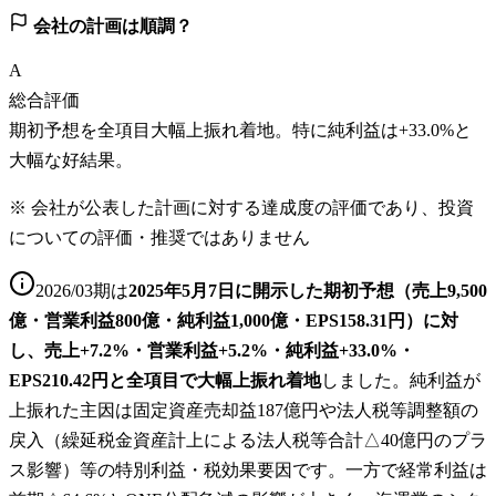
会社の計画は順調？
A
総合評価
期初予想を全項目大幅上振れ着地。特に純利益は+33.0%と
大幅な好結果。
※ 会社が公表した計画に対する達成度の評価であり、投資
についての評価・推奨ではありません
2026/03期は
2025年5月7日に開示した期初予想（売上9,500
億・営業利益800億・純利益1,000億・EPS158.31円）に対
し、売上+7.2%・営業利益+5.2%・純利益+33.0%・
EPS210.42円と全項目で大幅上振れ着地
しました。純利益が
上振れた主因は固定資産売却益187億円や法人税等調整額の
戻入（繰延税金資産計上による法人税等合計△40億円のプラ
ス影響）等の特別利益・税効果要因です。一方で経常利益は