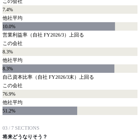
この会社
7.4%
他社平均
10.0
%
営業利益率
（自社
FY2026/3
）
上回る
この会社
8.3%
他社平均
8.3
%
自己資本比率
（自社
FY2026/3末
）
上回る
この会社
76.9%
他社平均
51.2
%
03
/
7
SECTIONS
将来どうなりそう？