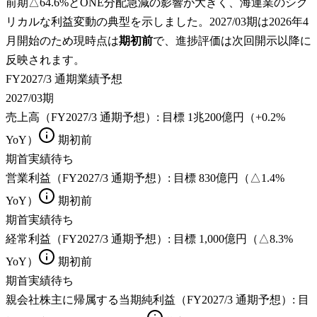
前期△64.6%とONE分配急減の影響が大きく、海運業のシク
リカルな利益変動の典型を示しました。2027/03期は2026年4
月開始のため現時点は
期初前
で、進捗評価は次回開示以降に
反映されます。
FY2027/3 通期業績予想
2027/03期
売上高（FY2027/3 通期予想）
: 目標
1兆200億円（+0.2%
YoY）
期初前
期首実績待ち
営業利益（FY2027/3 通期予想）
: 目標
830億円（△1.4%
YoY）
期初前
期首実績待ち
経常利益（FY2027/3 通期予想）
: 目標
1,000億円（△8.3%
YoY）
期初前
期首実績待ち
親会社株主に帰属する当期純利益（FY2027/3 通期予想）
: 目