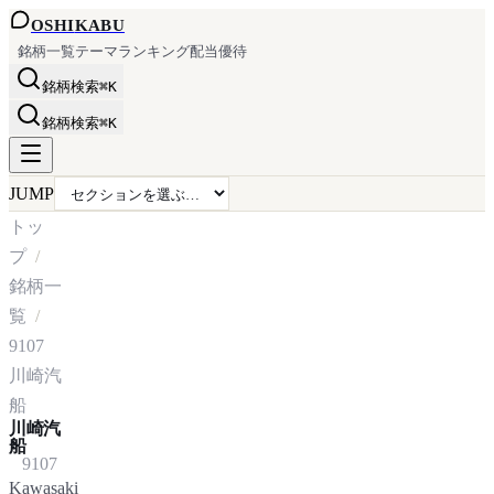
OSHI
KABU
銘柄一覧
テーマ
ランキング
配当
優待
銘柄検索
⌘K
銘柄検索
⌘K
JUMP
トッ
プ
銘柄一
覧
9107
川崎汽
船
川崎汽
船
9107
Kawasaki