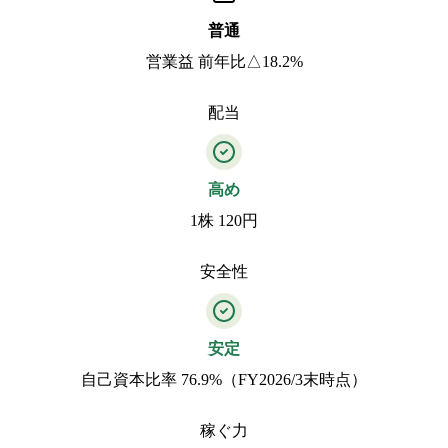
普通
営業益 前年比△18.2%
配当
高め
1株 120円
安全性
安定
自己資本比率 76.9%（FY2026/3末時点）
稼ぐ力