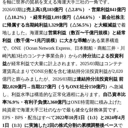
を軸に世界の貿易を支える海運大手三社の一角です。
2026/03期は
売上高1兆183億円（△2.8%）・営業利益841億円
（△18.2%）・経常利益1,091億円（△64.6%）・親会社株主
に帰属する当期純利益1,329億円（△56.5%）と大幅減益
で着
地しました。海運業は
営業利益（数百〜千億円規模）と経常
利益（数千億〜1兆円規模）に大きな乖離
がある業界構造
で、ONE（Ocean Network Express、日本郵船・商船三井・川
崎汽船3社のコンテナ事業合弁）からの
持分法による投資利
益
が経常利益で大量に計上されます。2025/03期はコンテナ
運賃高止まりでONE分配を含む連結持分法投資利益が2,020
億円と膨らみましたが、2026/03期は
連結持分法投資利益 前
期2,020億円→当期227億円（うちONE社分150億円）
へ急減
し、利益水準は構造的な正常化過程にあります。
自己資本比
率76.9%・有利子負債2,360億円
はONE特需期に積み上げた
純資産で海運大手三社のなかで最も健全な財務体質です。
EPS・BPS・配当はすべて
2022年10月1日（1:3）と2024年4月
1日（1:3）に実施した2回の株式分割の累積調整後ベース
で