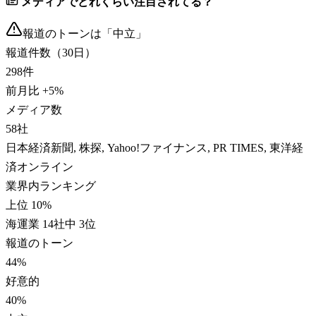
メディアでどれくらい注目されてる？
報道のトーンは「
中立
」
報道件数（30日）
298
件
前月比
+
5
%
メディア数
58
社
日本経済新聞, 株探, Yahoo!ファイナンス, PR TIMES, 東洋経
済オンライン
業界内ランキング
上位 10%
海運業 14社中 3位
報道のトーン
44
%
好意的
40
%