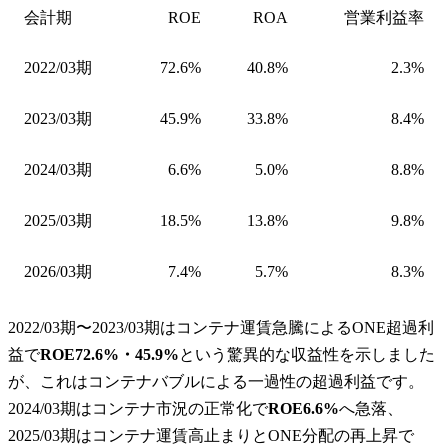
会計期
ROE
ROA
営業利益率
2022/03期
72.6%
40.8%
2.3%
2023/03期
45.9%
33.8%
8.4%
2024/03期
6.6%
5.0%
8.8%
2025/03期
18.5%
13.8%
9.8%
2026/03期
7.4%
5.7%
8.3%
2022/03期〜2023/03期はコンテナ運賃急騰によるONE超過利
益で
ROE72.6%・45.9%
という驚異的な収益性を示しました
が、これはコンテナバブルによる一過性の超過利益です。
2024/03期はコンテナ市況の正常化で
ROE6.6%
へ急落、
2025/03期はコンテナ運賃高止まりとONE分配の再上昇で