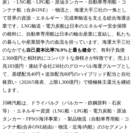
炭）・LNG船・LPG船・原油タンカー・自動車専用船・コ
ンテナ船（合弁ONE）・物流と、海運大手三社の一角とし
て世界の資源・エネルギー・完成車輸送を支える総合海運企
業です。LNG輸送・電力炭船は日本のエネルギー安全保障
の根幹に、自動車専用船は日本の輸出産業に直結し、私たち
の暮らしや産業競争力の血流を担っています。海運大手三社
のなかでも
自己資本比率76.9%と最も健全
で、有利子負債
2,360億円と相対的にコンパクトな身軽さが特徴です。売上1
兆183億円・連結子会社238社のグローバル海運グループとし
て、基礎配当40円＋追加配当80円のハイブリッド配当と自社
株買い（2026/5発表、上限1,300億円）で積極株主還元を継続
します。
川崎汽船は、ドライバルク（バルカー・鉄鋼原料・石炭
等）・エネルギー資源（LNG船・LPG船・電力炭船・原油
タンカー・FPSO/海洋事業）・製品物流（自動車専用船・コ
ンテナ船(合弁ONE経由)・物流・近海/内航）の3セグメント