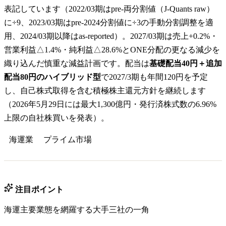
表記しています（2022/03期はpre-両分割値（J-Quants raw）
に÷9、2023/03期はpre-2024分割値に÷3の手動分割調整を適
用、2024/03期以降はas-reported）。2027/03期は売上+0.2%・
営業利益△1.4%・純利益△28.6%とONE分配の更なる減少を
織り込んだ慎重な減益計画です。配当は
基礎配当40円＋追加
配当80円のハイブリッド型
で2027/3期も年間120円を予定
し、自己株式取得を含む積極株主還元方針を継続します
（2026年5月29日には最大1,300億円・発行済株式数の6.96%
上限の自社株買いを発表）。
海運業
プライム
市場
注目ポイント
海運主要業態を網羅する大手三社の一角