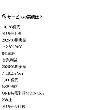
サービスの実績は？
10,183
億円
連結売上高
2026/03期実績
△2.8% YoY
841
億円
営業利益
2026/03期実績
△18.2% YoY
1,091
億円
経常利益
ONE特需剥落で△64.6%
238
社
連結子会社数