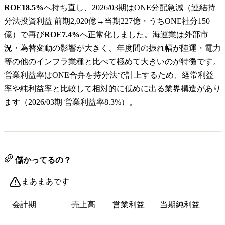
ROE18.5%
へ持ち直し、2026/03期はONE分配急減（連結持
分法投資利益 前期2,020億→当期227億・うちONE社分150
億）で再び
ROE7.4%
へ正常化しました。海運業は外部市
況・為替変動の影響が大きく、年度間の振れ幅が陸運・電力
等の他のインフラ業種と比べて極めて大きいのが特徴です。
営業利益率はONE合弁を持分法で計上するため、経常利益
率や純利益率と比較して相対的に低めに出る業界構造があり
ます（2026/03期 営業利益率8.3%）。
儲かってるの？
まあまあです
会計期
売上高
営業利益
当期純利益