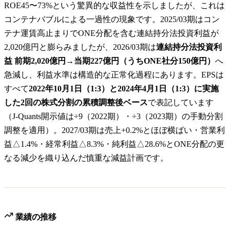
ROE45〜73%という驚異的な収益性を示しましたが、これは
コンテナバブルによる一過性の現象です。2025/03期はコン
テナ運賃高止まりでONE分配を含む連結持分法投資利益が
2,020億円と膨らみましたが、2026/03期は
連結持分法投資利
益 前期2,020億円→当期227億円（うちONE社分150億円）
へ
急減し、利益水準は構造的な正常化過程にあります。EPSは
すべて
2022年10月1日（1:3）と2024年4月1日（1:3）に実施
した2回の株式分割の累積調整後ベース
で表記しています
（J-Quants開示値は÷9（2022期）・÷3（2023期）の手動分割
調整を適用）。2027/03期は売上+0.2%とほぼ横ばい・営業利
益△1.4%・経常利益△8.3%・純利益△28.6%とONE分配の更
なる減少を織り込んだ慎重な減益計画です。
業績の推移