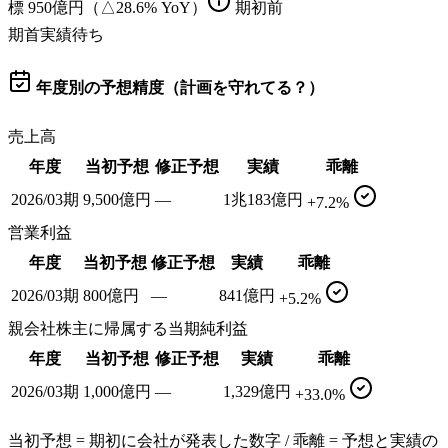
標
950億円（△28.6% YoY）
期初前
期首実績待ち
年度別の予想精度（計画を守れてる？）
売上高
年度
当初予想
修正予想
実績
乖離
2026/03期
9,500億円
—
1兆183億円
+7.2%
営業利益
年度
当初予想
修正予想
実績
乖離
2026/03期
800億円
—
841億円
+5.2%
親会社株主に帰属する当期純利益
年度
当初予想
修正予想
実績
乖離
2026/03期
1,000億円
—
1,329億円
+33.0%
当初予想 = 期初に会社が発表した数字 / 乖離 = 予想と実績の