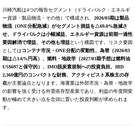
川崎汽船は4つの報告セグメント（ドライバルク・エネルギ
ー資源・製品物流・その他）で構成され、
2026/03期は製品
物流（ONE分配急減）がセグメント損益を△69.0%急減さ
せ、ドライバルクは小幅減益、エネルギー資源は前期一過性
要因解消で増益、その他も増益
という構図です。リスク要因
としては
コンテナ市況・ONE分配の変動性、為替（2026/03
期は△1.6%円高）、燃料・地政学（2027/03期予想は燃料油
US$697と保守的）、IMO脱炭素規制への投資負担、IBD
2,360億円のコンパクトな財務、アクティビスト系株主の存
在
が主要論点となります。海運業は外部市況・為替・地政学
の影響を強く受ける外需依存型産業であり、利益の年度間変
動が極めて大きい点を念頭に置いた投資判断が求められま
す。