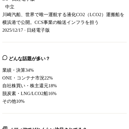
中立
川崎汽船、世界で唯一運航する液化CO2（LCO2）運搬船を
横浜港で公開。CCS事業の輸送インフラを担う
2025/12/17
·
日経電子版
どんな話題が多い？
業績・決算
34
%
ONE・コンテナ市況
22
%
自社株買い・株主還元
18
%
脱炭素・LNG/LCO2船
16
%
その他
10
%