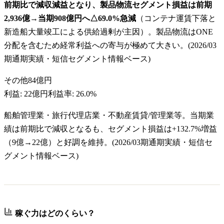
前期比で減収減益となり、製品物流セグメント損益は前期
2,936億→当期908億円へ△69.0%急減
（コンテナ運賃下落と
新造船大量竣工による供給過剰が主因）。製品物流はONE
分配を含むため経常利益への寄与が極めて大きい。(2026/03
期通期実績・短信セグメント情報ベース)
その他
84億円
利益:
22億円
利益率:
26.0%
船舶管理業・旅行代理店業・不動産賃貸/管理業等。当期業
績は前期比で減収となるも、セグメント損益は+132.7%増益
（9億→22億）と好調を維持。(2026/03期通期実績・短信セ
グメント情報ベース)
稼ぐ力はどのくらい？