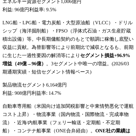
エネルギー資源セグメント
1,006億円
利益:
96億円
利益率:
9.5%
LNG船・LPG船・電力炭船・大型原油船（VLCC）・ドリル
シップ（海洋掘削船）・FPSO（浮体式石油・ガス生産貯蔵
積出設備）等。中長期傭船契約のもとで順調に稼働し底堅い
収益に貢献。為替影響等により前期比で減収となるも、前期
に生じた一過性要因の解消等により
セグメント損益+96.9%
増益（49億→96億）
。3セグメント中唯一の増益。(2026/03
期通期実績・短信セグメント情報ベース)
製品物流セグメント
6,164億円
利益:
908億円
利益率:
14.7%
自動車専用船（米国向け追加関税影響と中東情勢悪化で運航
コスト上昇）・物流事業（国内物流・国際物流・完成車物
流）・近海/内航事業（フェリー輸送・定期船・不定期
船）・コンテナ船事業（ONE合弁経由）。
ONE社の業績は