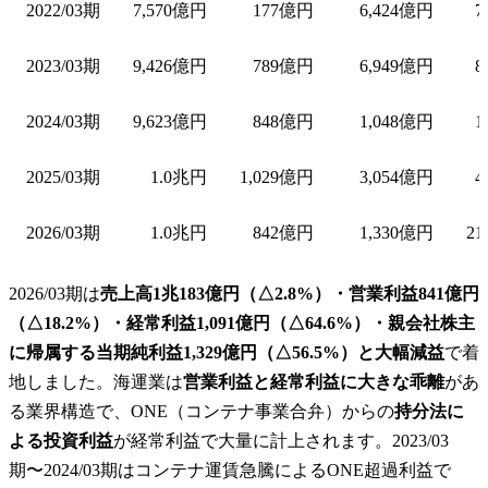
2022/03期
7,570億円
177億円
6,424億円
7
2023/03期
9,426億円
789億円
6,949億円
8
2024/03期
9,623億円
848億円
1,048億円
1
2025/03期
1.0兆円
1,029億円
3,054億円
4
2026/03期
1.0兆円
842億円
1,330億円
21
2026/03期は
売上高1兆183億円（△2.8%）・営業利益841億円
（△18.2%）・経常利益1,091億円（△64.6%）・親会社株主
に帰属する当期純利益1,329億円（△56.5%）と大幅減益
で着
地しました。海運業は
営業利益と経常利益に大きな乖離
があ
る業界構造で、ONE（コンテナ事業合弁）からの
持分法に
よる投資利益
が経常利益で大量に計上されます。2023/03
期〜2024/03期はコンテナ運賃急騰によるONE超過利益で