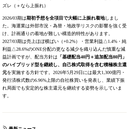
ズレ（＋なら上振れ）
2026/03期は
期初予想を全項目で大幅に上振れ着地
しまし
た。海運業は外部市況・為替・地政学リスクの影響を強く受
け、計画通りの着地が難しい構造的特性があります。
2027/03期は売上ほぼ横ばい（+0.2%）・営業利益△1.4%・純
利益△28.6%のONE分配の更なる減少を織り込んだ慎重な減
益計画ですが、配当方針は
「基礎配当40円＋追加配当80円」
のハイブリッド型を継続し、自己株式取得を含む積極株主還
元
を実施する方針です。2026年5月29日には最大1,300億円・
発行済株式数の6.96%上限の自社株買いを発表し、業績下振
れ局面でも安定的な株主還元を継続する姿勢を示していま
す。
最新ニュース