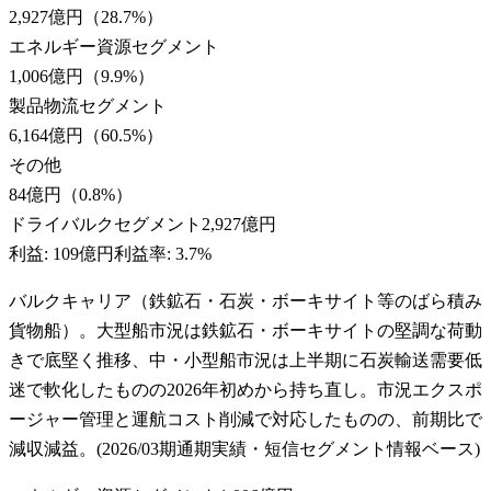
2,927億円
（
28.7
%）
エネルギー資源セグメント
1,006億円
（
9.9
%）
製品物流セグメント
6,164億円
（
60.5
%）
その他
84億円
（
0.8
%）
ドライバルクセグメント
2,927億円
利益:
109億円
利益率:
3.7%
バルクキャリア（鉄鉱石・石炭・ボーキサイト等のばら積み
貨物船）。大型船市況は鉄鉱石・ボーキサイトの堅調な荷動
きで底堅く推移、中・小型船市況は上半期に石炭輸送需要低
迷で軟化したものの2026年初めから持ち直し。市況エクスポ
ージャー管理と運航コスト削減で対応したものの、前期比で
減収減益。(2026/03期通期実績・短信セグメント情報ベース)