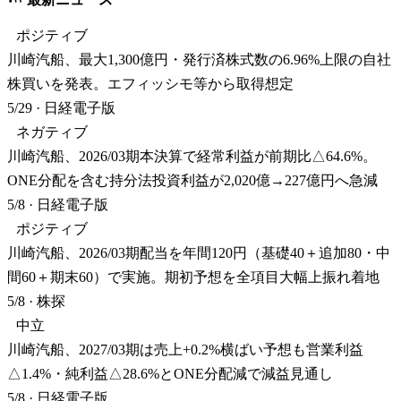
ポジティブ
川崎汽船、最大1,300億円・発行済株式数の6.96%上限の自社
株買いを発表。エフィッシモ等から取得想定
5/29
·
日経電子版
ネガティブ
川崎汽船、2026/03期本決算で経常利益が前期比△64.6%。
ONE分配を含む持分法投資利益が2,020億→227億円へ急減
5/8
·
日経電子版
ポジティブ
川崎汽船、2026/03期配当を年間120円（基礎40＋追加80・中
間60＋期末60）で実施。期初予想を全項目大幅上振れ着地
5/8
·
株探
中立
川崎汽船、2027/03期は売上+0.2%横ばい予想も営業利益
△1.4%・純利益△28.6%とONE分配減で減益見通し
5/8
·
日経電子版