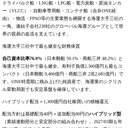
ドライバルク船・LNG船・LPG船・電力炭船・原油タンカ
ー（VLCC）・自動車専用船・コンテナ船（合弁ONE経
由）・物流・FPSO等の主要業態を網羅する海運大手三社の
一角。連結子会社238社のグローバル海運グループとして世
界の貿易の血流を支えています。
海運大手三社中で最も健全な財務体質
自己資本比率76.9%
（日本郵船 59.1%・商船三井 48.2%）と
海運大手三社中で最も健全。有利子負債2,360億円も最もコ
ンパクト（日本郵船 9,466億円・商船三井 2兆2,681億円）で
す。ONE特需期に積み上げた純資産で、海運業のシクリカ
ル変動局面でも安定基盤を確保しています。
ハイブリッド配当＋1,300億円自社株買いの積極還元
配当方針は基礎配当40円＋追加配当80円の
ハイブリッド型
（業績連動部分と安定部分の組み合わせ）。2027/03期も年