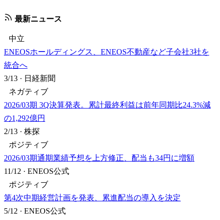
最新ニュース
中立
ENEOSホールディングス、ENEOS不動産など子会社3社を
統合へ
3/13
·
日経新聞
ネガティブ
2026/03期 3Q決算発表。累計最終利益は前年同期比24.3%減
の1,292億円
2/13
·
株探
ポジティブ
2026/03期通期業績予想を上方修正、配当も34円に増額
11/12
·
ENEOS公式
ポジティブ
第4次中期経営計画を発表、累進配当の導入を決定
5/12
·
ENEOS公式