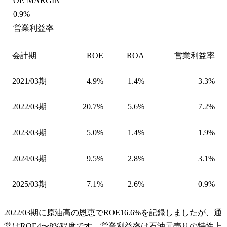
OP. MARGIN
0.9%
営業利益率
会計期
ROE
ROA
営業利益率
2021/03期
4.9%
1.4%
3.3%
2022/03期
20.7%
5.6%
7.2%
2023/03期
5.0%
1.4%
1.9%
2024/03期
9.5%
2.8%
3.1%
2025/03期
7.1%
2.6%
0.9%
2022/03期に原油高の恩恵でROE16.6%を記録しましたが、通
常はROE4〜8%程度です。営業利益率は石油元売りの特性上