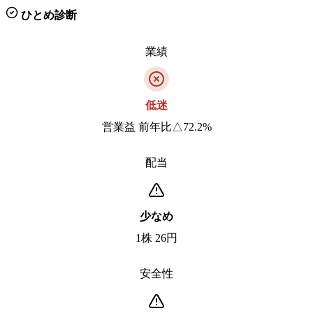
ひとめ診断
業績
低迷
営業益 前年比△72.2%
配当
少なめ
1株 26円
安全性