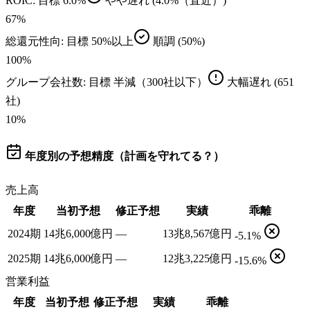
ROIC
: 目標
6.0%
やや遅れ
(4.0%（直近）)
67
%
総還元性向
: 目標
50%以上
順調
(50%)
100
%
グループ会社数
: 目標
半減（300社以下）
大幅遅れ
(651
社)
10
%
年度別の予想精度（計画を守れてる？）
売上高
年度
当初予想
修正予想
実績
乖離
2024期
14兆6,000億円
—
13兆8,567億円
-5.1%
2025期
14兆6,000億円
—
12兆3,225億円
-15.6%
営業利益
年度
当初予想
修正予想
実績
乖離