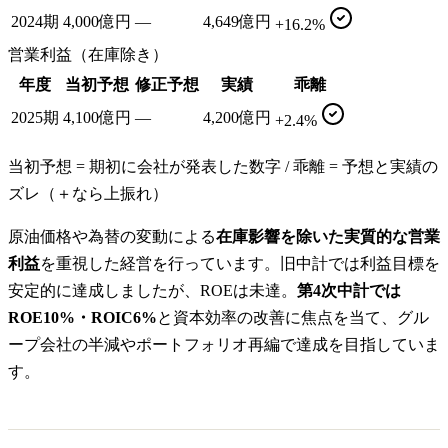
2024期
4,000億円
—
4,649億円
+16.2%
営業利益（在庫除き）
年度
当初予想
修正予想
実績
乖離
2025期
4,100億円
—
4,200億円
+2.4%
当初予想 = 期初に会社が発表した数字 / 乖離 = 予想と実績の
ズレ（＋なら上振れ）
原油価格や為替の変動による
在庫影響を除いた実質的な営業
利益
を重視した経営を行っています。旧中計では利益目標を
安定的に達成しましたが、ROEは未達。
第4次中計では
ROE10%・ROIC6%
と資本効率の改善に焦点を当て、グル
ープ会社の半減やポートフォリオ再編で達成を目指していま
す。