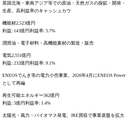
英国北海・東南アジア等での原油・天然ガスの探鉱・開発・
生産。高利益率のキャッシュカウ
機能材
2,523億円
利益:
143億円
利益率:
5.7%
潤滑油・電子材料・高機能素材の製造・販売
電気
2,551億円
利益:
232億円
利益率:
9.1%
ENEOSでんき等の電力小売事業。2026年4月にENEOS Power
として再編
再生可能エネルギー
362億円
利益:
5億円
利益率:
1.4%
太陽光・風力・バイオマス発電。JRE買収で事業基盤を拡大