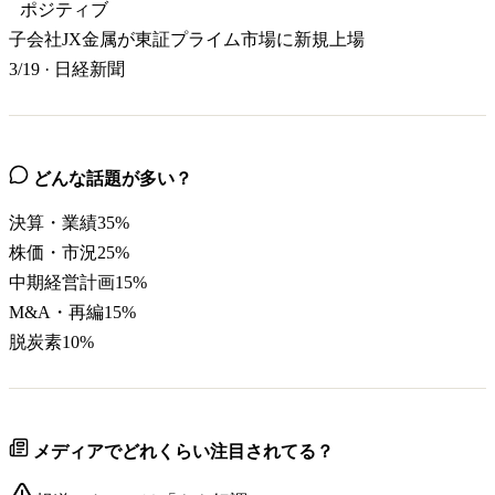
ポジティブ
子会社JX金属が東証プライム市場に新規上場
3/19
·
日経新聞
どんな話題が多い？
決算・業績
35
%
株価・市況
25
%
中期経営計画
15
%
M&A・再編
15
%
脱炭素
10
%
メディアでどれくらい注目されてる？