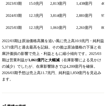
2023/03期
15.0兆円
2,813億円
1,438億円
46
2024/03期
12.3兆円
3,814億円
2,881億円
95
2025/03期
12.3兆円
1,061億円
2,261億円
80
2022/03期は原油価格高騰を追い風に売上高10.9兆円・純利益
5,371億円と過去最高を記録。その後は原油価格の下落と在
庫評価損の影響で売上・利益ともに縮小傾向です。2025/03
期は営業利益が
1,061億円と大幅減
（在庫影響による見かけ
の減少）でしたが、在庫影響除きでは4,200億円を確保。
2026/03期予想は売上高11.7兆円、純利益1,850億円を見込み
ます。