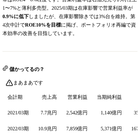
1〜7%と薄利多売型。2025/03期は在庫影響で営業利益率が
0.9%に低下
しましたが、在庫影響除きでは3%台を維持。第
4次中計で
ROE10%を目標
に掲げ、ポートフォリオ再編で資
本効率の改善を目指しています。
儲かってるの？
まあまあです
会計期
売上高
営業利益
当期純利益
2021/03期
7.7兆円
2,542億円
1,140億円
35
2022/03期
10.9兆円
7,859億円
5,371億円
167