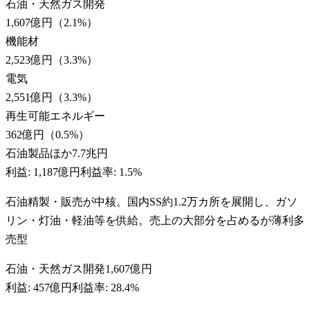
石油・天然ガス開発
1,607億円
（
2.1
%）
機能材
2,523億円
（
3.3
%）
電気
2,551億円
（
3.3
%）
再生可能エネルギー
362億円
（
0.5
%）
石油製品ほか
7.7兆円
利益:
1,187億円
利益率:
1.5%
石油精製・販売が中核。国内SS約1.2万カ所を展開し、ガソ
リン・灯油・軽油等を供給。売上の大部分を占めるが薄利多
売型
石油・天然ガス開発
1,607億円
利益:
457億円
利益率:
28.4%