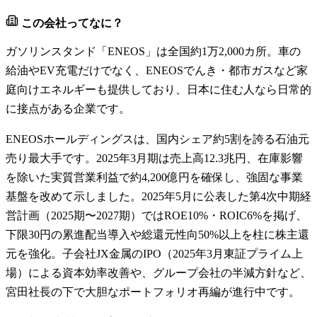
この会社ってなに？
ガソリンスタンド「ENEOS」は全国約1万2,000カ所。車の
給油やEV充電だけでなく、ENEOSでんき・都市ガスなど家
庭向けエネルギーも提供しており、日本に住む人なら日常的
に接点がある企業です。
ENEOSホールディングスは、国内シェア約5割を誇る石油元
売り最大手です。2025年3月期は売上高12.3兆円、在庫影響
を除いた実質営業利益で約4,200億円を確保し、強固な事業
基盤を改めて示しました。2025年5月に公表した第4次中期経
営計画（2025期〜2027期）ではROE10%・ROIC6%を掲げ、
下限30円の累進配当導入や総還元性向50%以上を柱に株主還
元を強化。子会社JX金属のIPO（2025年3月東証プライム上
場）による資本効率改善や、グループ会社の半減方針など、
宮田社長の下で大胆なポートフォリオ再編が進行中です。