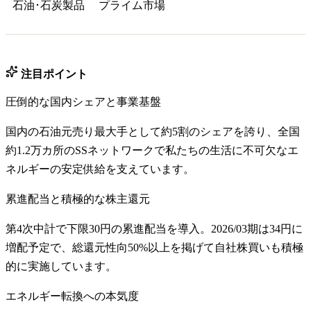
石油･石炭製品
プライム
市場
注目ポイント
圧倒的な国内シェアと事業基盤
国内の石油元売り最大手として約5割のシェアを誇り、全国
約1.2万カ所のSSネットワークで私たちの生活に不可欠なエ
ネルギーの安定供給を支えています。
累進配当と積極的な株主還元
第4次中計で下限30円の累進配当を導入。2026/03期は34円に
増配予定で、総還元性向50%以上を掲げて自社株買いも積極
的に実施しています。
エネルギー転換への本気度