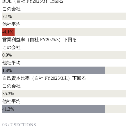
ROE
（自社
FY2025/3
）
上回る
この会社
7.1%
他社平均
-4.1
%
営業利益率
（自社
FY2025/3
）
下回る
この会社
0.9%
他社平均
1.4
%
自己資本比率
（自社
FY2025/3末
）
下回る
この会社
35.3%
他社平均
41.3
%
03
/
7
SECTIONS