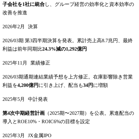
子会社を1社に統合
し、グループ経営の効率化と資本効率の
改善を推進
2026年2月
決算
2026/03期 第3四半期決算を発表。累計売上高8.7兆円、最終
利益は前年同期比
24.3%減の1,292億円
2025年11月
業績修正
2026/03期通期連結業績予想を上方修正。在庫影響除き営業
利益を
4,200億円
に引き上げ、配当も
34円
に増額
2025年5月
中計発表
第4次中期経営計画
（2025期〜2027期）を公表。累進配当の
導入とROE10%・ROIC6%の目標を設定
2025年3月
JX金属IPO