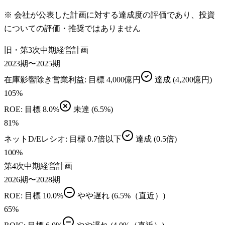
※ 会社が公表した計画に対する達成度の評価であり、投資
についての評価・推奨ではありません
旧・第3次中期経営計画
2023期〜2025期
在庫影響除き営業利益
: 目標
4,000億円
達成
(4,200億円)
105
%
ROE
: 目標
8.0%
未達
(6.5%)
81
%
ネットD/Eレシオ
: 目標
0.7倍以下
達成
(0.5倍)
100
%
第4次中期経営計画
2026期〜2028期
ROE
: 目標
10.0%
やや遅れ
(6.5%（直近）)
65
%