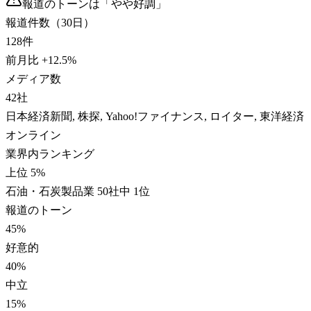
報道のトーンは「
やや好調
」
報道件数（30日）
128
件
前月比
+
12.5
%
メディア数
42
社
日本経済新聞, 株探, Yahoo!ファイナンス, ロイター, 東洋経済
オンライン
業界内ランキング
上位 5%
石油・石炭製品業 50社中 1位
報道のトーン
45
%
好意的
40
%
中立
15
%