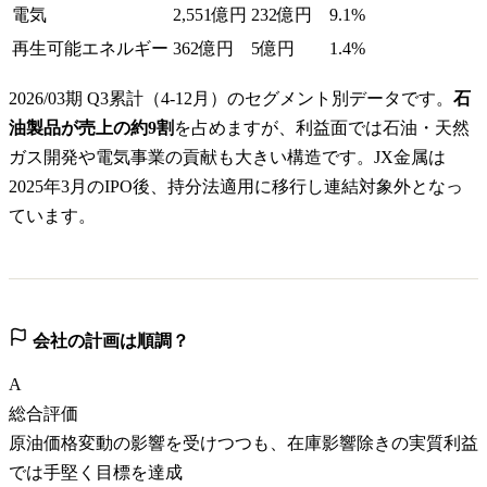
電気
2,551億円
232億円
9.1%
再生可能エネルギー
362億円
5億円
1.4%
2026/03期 Q3累計（4-12月）のセグメント別データです。
石
油製品が売上の約9割
を占めますが、利益面では石油・天然
ガス開発や電気事業の貢献も大きい構造です。JX金属は
2025年3月のIPO後、持分法適用に移行し連結対象外となっ
ています。
会社の計画は順調？
A
総合評価
原油価格変動の影響を受けつつも、在庫影響除きの実質利益
では手堅く目標を達成