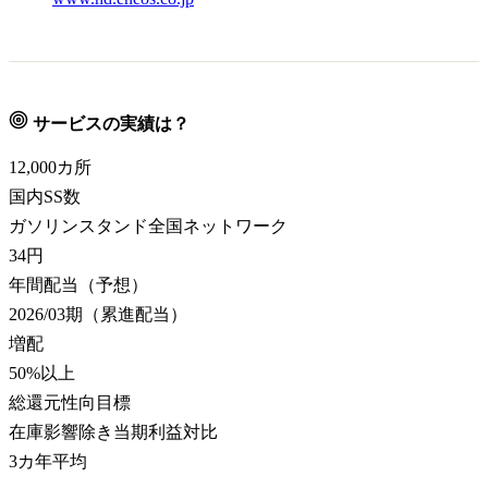
サービスの実績は？
12,000
カ所
国内SS数
ガソリンスタンド全国ネットワーク
34
円
年間配当（予想）
2026/03期（累進配当）
増配
50
%以上
総還元性向目標
在庫影響除き当期利益対比
3カ年平均