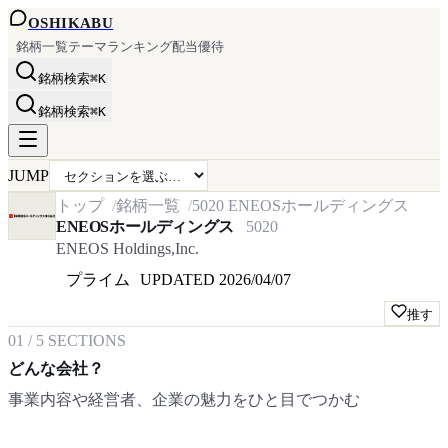
OSHI
KABU
銘柄一覧
テーマ
ランキング
配当
優待
銘柄検索
⌘K
銘柄検索
⌘K
JUMP
トップ
銘柄一覧
5020
ENEOSホールディングス
ENEOSホールディングス
5020
ENEOS Holdings,Inc.
プライム
UPDATED
2026/04/07
推す
01
/
5
SECTIONS
どんな会社？
事業内容や経営者、企業の魅力をひと目でつかむ