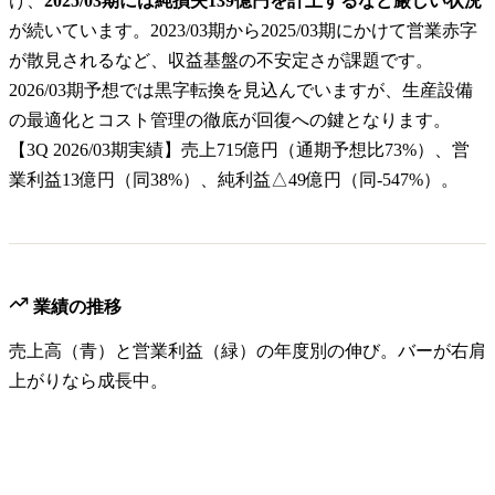
け、
2025/03期には純損失139億円を計上するなど厳しい状況
が続いています。2023/03期から2025/03期にかけて営業赤字
が散見されるなど、収益基盤の不安定さが課題です。
2026/03期予想では黒字転換を見込んでいますが、生産設備
の最適化とコスト管理の徹底が回復への鍵となります。
【3Q 2026/03期実績】売上715億円（通期予想比73%）、営
業利益13億円（同38%）、純利益△49億円（同-547%）。
業績の推移
売上高（青）と営業利益（緑）の年度別の伸び。バーが右肩
上がりなら成長中。