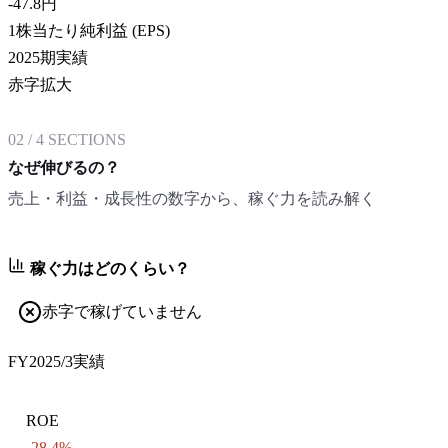
-47.8
円
1株当たり純利益 (EPS)
2025期実績
赤字拡大
02
/
4
SECTIONS
なぜ伸びるの？
売上・利益・成長性の数字から、稼ぐ力を読み解く
稼ぐ力はどのくらい？
赤字で稼げていません
FY2025/3
実績
ROE
-28.4%