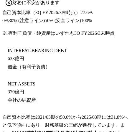
財務に不安があります
自己資本比率
（
3Q FY2026/3末
時点）
27.6%
0%
30
% (注意ライン)
50
% (安全ライン)
100%
※ 有利子負債・純資産はいずれも
3Q FY2026/3末
時点
INTEREST-BEARING DEBT
633億円
借金（有利子負債）
NET ASSETS
370億円
会社の純資産
自己資本比率は2021/03期の50.0%から2025/03期には31.8%へ
と低下傾向にあり、財務基盤の圧縮が進行しています。ま