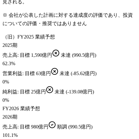
見される。
※ 会社が公表した計画に対する達成度の評価であり、投資
についての評価・推奨ではありません
（旧）FY2025 業績予想
2025期
売上高
: 目標
1,590億円
未達
(990.5億円)
62.3
%
営業利益
: 目標
63億円
未達
(-85.62億円)
0
%
純利益
: 目標
25億円
未達
(-139.08億円)
0
%
FY2026 業績予想
2026期
売上高
: 目標
980億円
順調
(990.5億円)
101.1
%