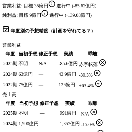
営業利益
: 目標
35億円
進行中
(-85.62億円)
純利益
: 目標
9億円
進行中
(-139.08億円)
年度別の予想精度（計画を守れてる？）
営業利益
年度
当初予想
修正予想
実績
乖離
2025期
不明
N/A
-85.6億円
赤字転落
2024期
63億円
—
43.9億円
-30.3%
2022期
75億円
—
123億円
+63.4%
売上高
年度
当初予想
修正予想
実績
乖離
2025期
不明
—
991億円
N/A
2024期
1,590億円
—
1,352億円
-15.0%