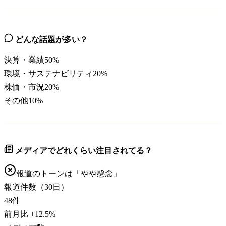
どんな話題が多い？
決算・業績
50
%
環境・サステナビリティ
20
%
株価・市況
20
%
その他
10
%
メディアでどれくらい注目されてる？
報道のトーンは「
やや懸念
」
報道件数（30日）
48
件
前月比
+
12.5
%