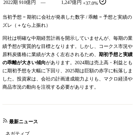
2022期
910億円
—
1,247億円
+37.0%
当初予想 = 期初に会社が発表した数字 / 乖離 = 予想と実績の
ズレ（＋なら上振れ）
同社は明確な中期経営計画を開示していませんが、毎期の業
績予想が実質的な目標となります。しかし、コークス市況や
原料炭価格に業績が大きく左右されるため、
期初予想と実績
の乖離が大きい傾向
があります。2024期は売上高・利益とも
に期初予想を大幅に下回り、2025期は巨額の赤字に転落しま
した。投資家は、会社の計画達成能力よりも、マクロ経済や
商品市況の動向を注視する必要があります。
最新ニュース
ネガティブ