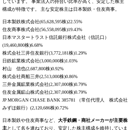
しています。 事業法人の持合い比率が高く、安定した株主
構成が特徴です。 主な安定株主は日本製鉄・住友商事。
日本製鉄株式会社
(
65,628,595株
)
22.55
%
住友商事株式会社
(
56,558,095株
)
19.43
%
日本マスタートラスト信託銀行株式会社（信託口）
(
19,460,800株
)
6.68
%
株式会社三井住友銀行
(
3,772,181株
)
1.29
%
日鉄鉱業株式会社
(
3,000,000株
)
1.03
%
村山 信也
(
2,687,800株
)
0.92
%
株式会社商船三井
(
2,513,000株
)
0.86
%
三井金属鉱業株式会社
(
2,307,000株
)
0.79
%
住友金属鉱山株式会社
(
2,307,000株
)
0.79
%
JP MORGAN CHASE BANK 385781 （常任代理人 株式会社
みずほ銀行）
(
2,120,686株
)
0.72
%
日本製鉄や住友商事など、
大手鉄鋼・商社メーカーが主要株
主
として名を連ねており、安定した株主構成を維持していま