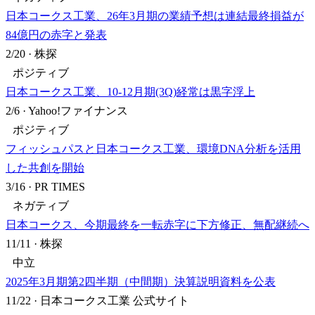
日本コークス工業、26年3月期の業績予想は連結最終損益が
84億円の赤字と発表
2/20
·
株探
ポジティブ
日本コークス工業、10-12月期(3Q)経常は黒字浮上
2/6
·
Yahoo!ファイナンス
ポジティブ
フィッシュパスと日本コークス工業、環境DNA分析を活用
した共創を開始
3/16
·
PR TIMES
ネガティブ
日本コークス、今期最終を一転赤字に下方修正、無配継続へ
11/11
·
株探
中立
2025年3月期第2四半期（中間期）決算説明資料を公表
11/22
·
日本コークス工業 公式サイト