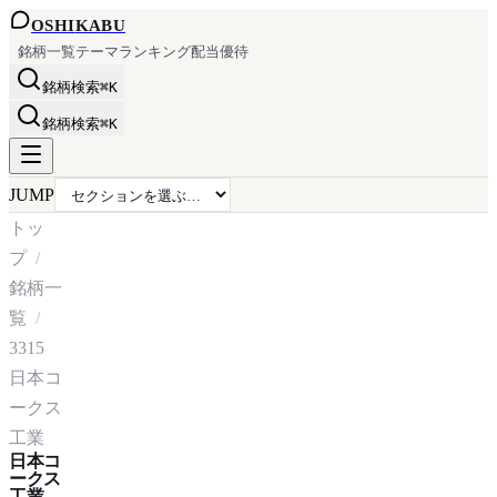
OSHI
KABU
銘柄一覧
テーマ
ランキング
配当
優待
銘柄検索
⌘K
銘柄検索
⌘K
JUMP
トッ
プ
銘柄一
覧
3315
日本コ
ークス
工業
日本コ
ークス
工業