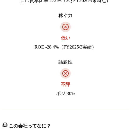
自己資本比率 27.6%（3Q FY2026/3末時点）
稼ぐ力
低い
ROE -28.4%（FY2025/3実績）
話題性
不評
ポジ 30%
この会社ってなに？