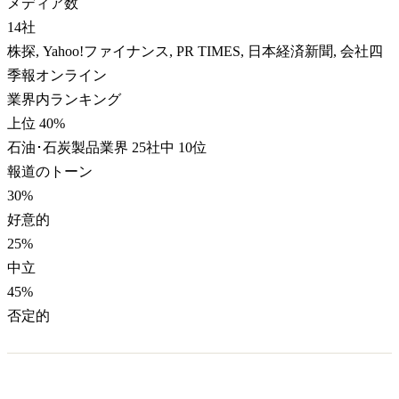
メディア数
14
社
株探, Yahoo!ファイナンス, PR TIMES, 日本経済新聞, 会社四
季報オンライン
業界内ランキング
上位 40%
石油･石炭製品業界 25社中 10位
報道のトーン
30
%
好意的
25
%
中立
45
%
否定的