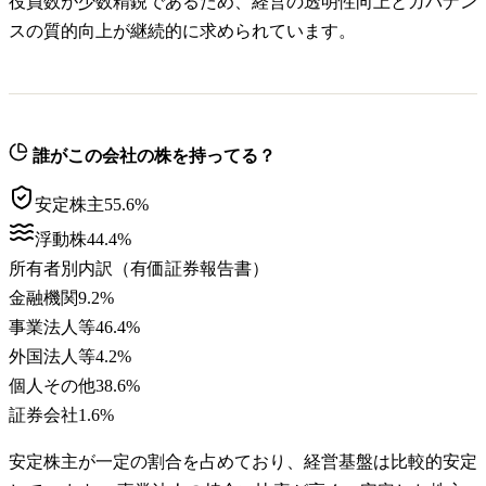
役員数が少数精鋭であるため、経営の透明性向上とガバナン
スの質的向上が継続的に求められています。
誰がこの会社の株を持ってる？
安定株主
55.6
%
浮動株
44.4
%
所有者別内訳（有価証券報告書）
金融機関
9.2
%
事業法人等
46.4
%
外国法人等
4.2
%
個人その他
38.6
%
証券会社
1.6
%
安定株主が一定の割合を占めており、経営基盤は比較的安定