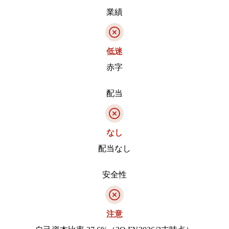
業績
低迷
赤字
配当
なし
配当なし
安全性
注意