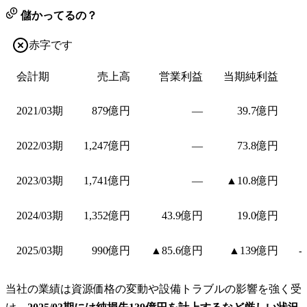
儲かってるの？
赤字です
会計期
売上高
営業利益
当期純利益
2021/03期
879億円
—
39.7億円
2022/03期
1,247億円
—
73.8億円
2023/03期
1,741億円
—
▲10.8億円
2024/03期
1,352億円
43.9億円
19.0億円
2025/03期
990億円
▲85.6億円
▲139億円
-
当社の業績は資源価格の変動や設備トラブルの影響を強く受