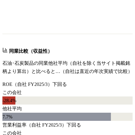
同業比較（収益性）
石油･石炭製品
の同業他社平均（自社を除く当サイト掲載銘
柄より算出）と比べると…（自社は直近の年次実績で比較）
ROE
（自社
FY2025/3
）
下回る
この会社
-28.4%
他社平均
7.7
%
営業利益率
（自社
FY2025/3
）
下回る
この会社