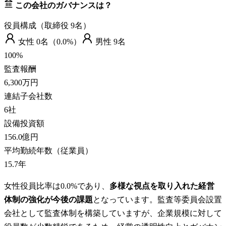
この会社のガバナンスは？
役員構成（取締役
9
名）
女性
0
名（
0.0%
）
男性
9
名
100
%
監査報酬
6,300万円
連結子会社数
6
社
設備投資額
156.0億円
平均勤続年数（従業員）
15.7
年
女性役員比率は0.0%であり、
多様な視点を取り入れた経営
体制の強化が今後の課題
となっています。監査等委員会設置
会社として監査体制を構築していますが、企業規模に対して