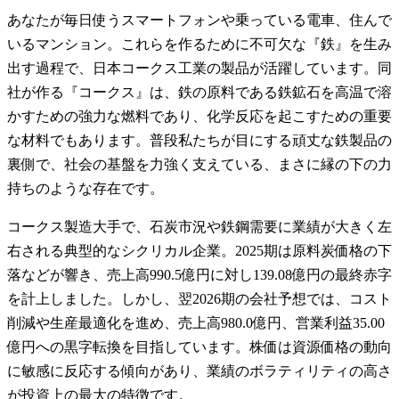
あなたが毎日使うスマートフォンや乗っている電車、住んで
いるマンション。これらを作るために不可欠な『鉄』を生み
出す過程で、日本コークス工業の製品が活躍しています。同
社が作る『コークス』は、鉄の原料である鉄鉱石を高温で溶
かすための強力な燃料であり、化学反応を起こすための重要
な材料でもあります。普段私たちが目にする頑丈な鉄製品の
裏側で、社会の基盤を力強く支えている、まさに縁の下の力
持ちのような存在です。
コークス製造大手で、石炭市況や鉄鋼需要に業績が大きく左
右される典型的なシクリカル企業。2025期は原料炭価格の下
落などが響き、売上高990.5億円に対し139.08億円の最終赤字
を計上しました。しかし、翌2026期の会社予想では、コスト
削減や生産最適化を進め、売上高980.0億円、営業利益35.00
億円への黒字転換を目指しています。株価は資源価格の動向
に敏感に反応する傾向があり、業績のボラティリティの高さ
が投資上の最大の特徴です。