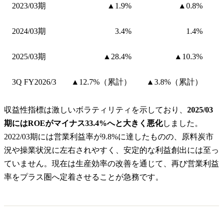
2023/03期
▲1.9%
▲0.8%
2024/03期
3.4%
1.4%
2025/03期
▲28.4%
▲10.3%
3Q FY2026/3
▲12.7%（累計）
▲3.8%（累計）
収益性指標は激しいボラティリティを示しており、
2025/03
期にはROEがマイナス33.4%へと大きく悪化
しました。
2022/03期には営業利益率が9.8%に達したものの、原料炭市
況や操業状況に左右されやすく、安定的な利益創出には至っ
ていません。現在は生産効率の改善を通じて、再び営業利益
率をプラス圏へ定着させることが急務です。