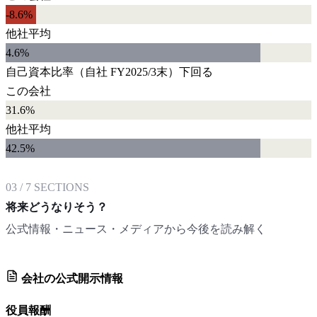
-8.6%
他社平均
4.6
%
自己資本比率
（自社
FY2025/3末
）
下回る
この会社
31.6%
他社平均
42.5
%
03
/
7
SECTIONS
将来どうなりそう？
公式情報・ニュース・メディアから今後を読み解く
会社の公式開示情報
役員報酬