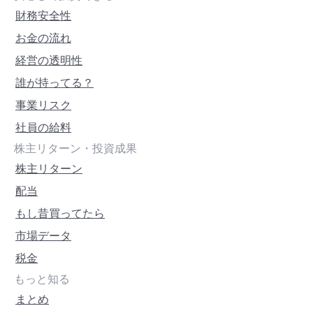
財務安全性
お金の流れ
経営の透明性
誰が持ってる？
事業リスク
社員の給料
株主リターン・投資成果
株主リターン
配当
もし昔買ってたら
市場データ
税金
もっと知る
まとめ