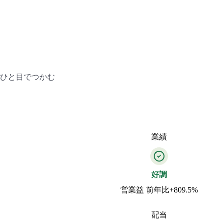
をひと目でつかむ
業績
好調
営業益 前年比+809.5%
配当