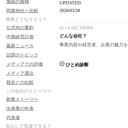
業績の推移
UPDATED
2026/03/28
同業他社と比較
将来どうなりそう？
公式IRの要約
01
/
4
SECTIONS
どんな会社？
中期経営計画
事業内容や経営者、企業の魅力
最新ニュース
話題のトピック
メディアでの評価
ひとめ診断
メディア露出
競合との比較
この会社のストーリー
創業ストーリー
出来事の年表
代表者
安心して投資できる？