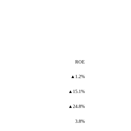
ROE
▲1.2%
▲15.1%
▲24.8%
3.8%