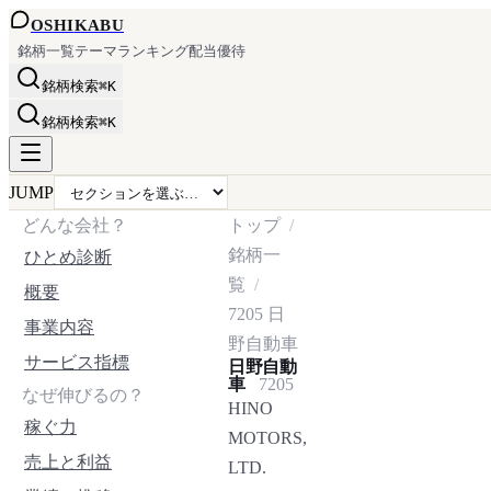
OSHI
KABU
銘柄一覧
テーマ
ランキング
配当
優待
銘柄検索
⌘K
銘柄検索
⌘K
JUMP
どんな会社？
トップ
銘柄一
ひとめ診断
覧
概要
7205
日
事業内容
野自動車
サービス指標
日野自動
車
7205
なぜ伸びるの？
HINO
稼ぐ力
MOTORS,
売上と利益
LTD.